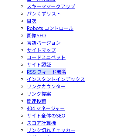
スキーママークアップ
パンくずリスト
目次
Robots コントロール
画像SEO
言語バージョン
サイトマップ
コードスニペット
サイト認証
RSS フィード署名
インスタントインデックス
リンクカウンター
リンク提案
関連投稿
404 マネージャー
サイト全体のSEO
スコア計算機
リンク切れチェッカー