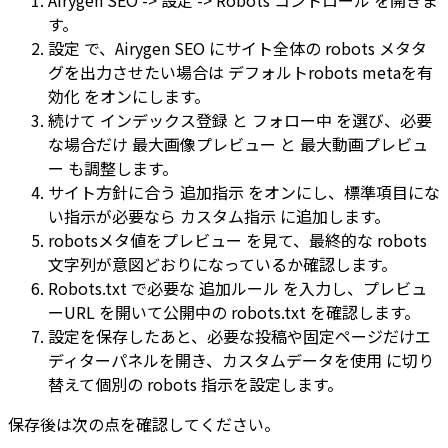
す。
設定
で、Airygen SEO にサイト全体の robots メタタ
グを出力させたい場合は
デフォルトrobots metaを有
効化
をオンにします。
続けて
インデックス登録
と
フォロー中
を選び、必要
な場合だけ
最大画像プレビュー
と
最大動画プレビュ
ー
も調整します。
サイト方針に合う
追加指示
をオンにし、標準項目にな
い指示が必要なら
カスタム指示
に追加します。
robotsメタ値をプレビュー
を見て、最終的な robots
文字列が意図どおりになっているか確認します。
Robots.txt
で必要な
追加ルール
を入力し、
プレビュ
ーURL
を開いて公開中の
robots.txt
を確認します。
設定を保存したあと、必要な投稿や固定ページだけエ
ディターパネルを開き、
カスタムデータを使用
に切り
替えて個別の robots 指示を設定します。
保存後は次の点を確認してください。