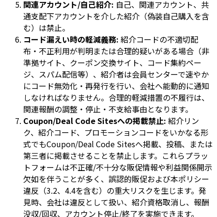
関連アカウント/自己紹介:
自己、関連アカウント、共
通支配下アカウントを介した紹介（偽装自己購入を含
む）は禁止。
コード漏えい時の軽減義務:
紹介コードの不適切配
布・不正利用が判明または合理的疑いがある場合（非
準拠サイト、クーポン交換サイト、コード集約ペー
ジ、スパム配信等）、紹介者は会員センターで速やか
にコード無効化・再発行を行い、会社へ能動的に通知
しなければなりません。合理的軽減措置の不履行は、
関連報酬の調整・停止・不支給事由となります。
Coupon/Deal Code Sitesへの掲載禁止:
紹介リン
ク、紹介コード、プロモーションコードをいかなる形
式でもCoupon/Deal Code Sitesへ掲載、投稿、または
第三者に掲載させることを禁止します。これらプラッ
トフォームは不正確/不十分な販促情報や利益関係開示
欠如を伴うことが多く、誤認的販促および本ポリシー
違反（3.2、4.4を含む）の重大リスクを生じます。発
見時、会社は違反として扱い、紹介資格取消し、報酬
没収/回収、アカウント停止/終了を実施できます。