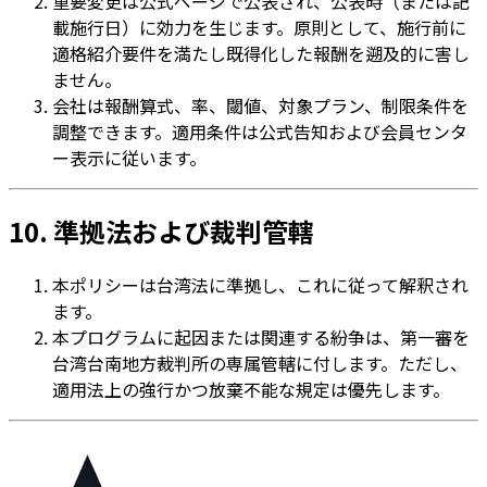
重要変更は公式ページで公表され、公表時（または記
載施行日）に効力を生じます。原則として、施行前に
適格紹介要件を満たし既得化した報酬を遡及的に害し
ません。
会社は報酬算式、率、閾値、対象プラン、制限条件を
調整できます。適用条件は公式告知および会員センタ
ー表示に従います。
10. 準拠法および裁判管轄
本ポリシーは台湾法に準拠し、これに従って解釈され
ます。
本プログラムに起因または関連する紛争は、第一審を
台湾台南地方裁判所の専属管轄に付します。ただし、
適用法上の強行かつ放棄不能な規定は優先します。