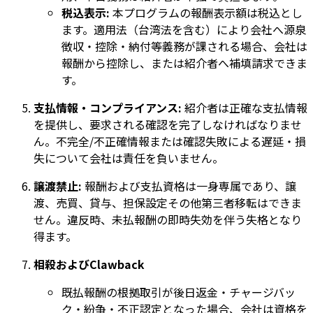
税込表示:
本プログラムの報酬表示額は税込とし
ます。適用法（台湾法を含む）により会社へ源泉
徴収・控除・納付等義務が課される場合、会社は
報酬から控除し、または紹介者へ補填請求できま
す。
支払情報・コンプライアンス:
紹介者は正確な支払情報
を提供し、要求される確認を完了しなければなりませ
ん。不完全/不正確情報または確認失敗による遅延・損
失について会社は責任を負いません。
譲渡禁止:
報酬および支払資格は一身専属であり、譲
渡、売買、貸与、担保設定その他第三者移転はできま
せん。違反時、未払報酬の即時失効を伴う失格となり
得ます。
相殺およびClawback
既払報酬の根拠取引が後日返金・チャージバッ
ク・紛争・不正認定となった場合、会社は資格を