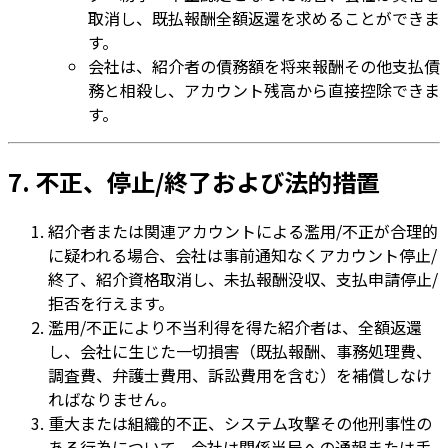
取消し、既払報酬全額返還を求めることができま
す。
会社は、紹介者の債務額を将来報酬その他支払債
務と相殺し、アカウント残高から直接控除できま
す。
7. 不正、停止/終了および法的措置
紹介者または関連アカウントによる濫用/不正が合理的
に疑われる場合、会社は事前通知なくアカウント停止/
終了、紹介資格取消し、未払報酬没収、支払申請停止/
拒否を行えます。
濫用/不正により不当利得を得た紹介者は、全額返還
し、会社に生じた一切損害（既払報酬、事務処理費、
調査費、弁護士費用、訴訟費用を含む）を補償しなけ
ればなりません。
重大または組織的不正、システム攻撃その他刑事性の
ある行為について、会社は関係当局への通報または手