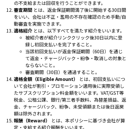
の不支給または回収を行うことができます。
審査期間
とは、返金保証期間満了後に開始する30日間
をいい、会社は不正・濫用の不存在確認のため手動/自
動審査を実施できます。
適格紹介
とは、以下すべてを満たす紹介をいいます。
被紹介者が紹介リンククリック後30日以内に登
録し初回支払いを完了すること。
当該初回支払いが返金保証期間（60日）を通じ
て返金・チャージバック・紛争・取消しの対象と
ならないこと。
審査期間（30日）を通過すること。
適格金額（Eligible Amount）
とは、初回支払いにつ
いて会社が割引・プロモーション適用後に実際受領し
たサブスクリプション料金額をいいます。VAT/GST等
税金、公租公課、銀行/第三者手数料、為替差損益、返
金、チャージバック、紛争、未受領額または後日返戻
額は除外されます。
報酬（Reward）
とは、本ポリシーに基づき会社が算
定・支給する紹介報酬をいいます。