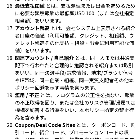
最低支払閾値
とは、支払処理または出金を進めるため
に必要な累積報酬の最低額USD 100（または会社指定
相当額）をいいます。
アカウント残高
とは、会社システム上表示される紹介
者口座の価値（利用可能額、クレジット、相殺額、ウ
ォレット残高その他支払・相殺・出金に利用可能な価
値）をいいます。
関連アカウント / 自己紹介
とは、同一人または共通支
配下で行われたと合理的に推認される紹介または取引
をいい、同一決済手段/請求情報、端末/ブラウザ信号
やIP帯域、同一企業・組織、同一実質支配者その他本
ポリシー回避を示す事情を含みます。
濫用 / 不正
とは、プログラムの公正性を損ない、報酬
の不正取得を図り、または会社のリスク管理/帰属判定
機構を妨害する行為をいい、本ポリシー所定の禁止行
為を含みます。
Coupon/Deal Code Sites
とは、クーポンコード、割
引コード、紹介コード、プロモーションコードの収