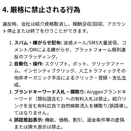
4. 厳格に禁止される行為
違反時、会社は紹介資格取消し、報酬没収/回収、アカウン
ト停止または終了を行うことができます。
スパム・嫌がらせ配布:
迷惑メール/SMS大量送信、コ
メント/DMによる嫌がらせ、プラットフォーム規則違
反のフラッディング。
自動化・操作:
スクリプト、ボット、クリックファー
ム、インセンティブクリック、人工トラフィックその
他非オーガニック手法によるクリック・登録・支払生
成。
ブランドキーワード入札・横取り:
Airygenブランドキ
ーワード（類似語含む）への有料入札は禁止。紹介リ
ンクを含む有料広告で自然検索流入を横取り/誤誘導し
てはなりません。
誤認惹起表示:
機能、価格、割引、返金条件等の虚偽
または誇大表示は禁止。