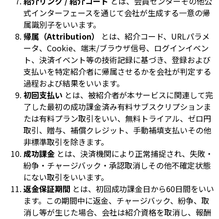
紹介リンク / 紹介コード
とは、会員センターその他公
式インターフェースを通じて会社が生成する一意の帰
属識別子をいいます。
帰属（Attribution）
とは、紹介コード、URLパラメ
ータ、Cookie、端末/ブラウザ信号、ログインイベン
ト、決済イベント等の技術記録に基づき、登録および
支払いを特定紹介者に帰属させるかを会社が判定する
過程および結果をいいます。
初回支払い
とは、被紹介者が本サービスに関連して完
了した最初の成功課金済み有料サブスクリプションま
たは有料プラン取引をいい、無料トライアル、ゼロ円
取引、贈与、補償クレジット、手動補填支払いその他
非標準取引を除きます。
成功課金
とは、決済機関により正常捕捉され、失敗・
紛争・チャージバック・承認取消しその他不確定状態
にない取引をいいます。
返金保証期間
とは、初回成功課金日から60日間をいい
ます。この期間中に返金、チャージバック、紛争、取
消し等が生じた場合、会社は紹介資格を取消し、報酬