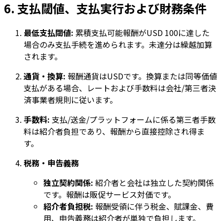
6. 支払閾値、支払実行および財務条件
最低支払閾値:
累積支払可能報酬がUSD 100に達した
場合のみ支払手続を進められます。未達分は繰越加算
されます。
通貨・換算:
報酬通貨はUSDです。換算または同等価値
支払がある場合、レートおよび手数料は会社/第三者決
済事業者規則に従います。
手数料:
支払/送金/プラットフォームに係る第三者手数
料は紹介者負担であり、報酬から直接控除され得ま
す。
税務・申告義務
独立契約関係:
紹介者と会社は独立した契約関係
です。報酬は販促サービス対価です。
紹介者負担税:
報酬受領に伴う税金、賦課金、費
用、申告義務は紹介者が単独で負担します。