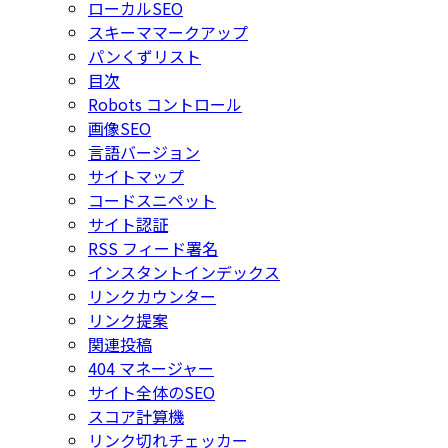
ローカルSEO
スキーママークアップ
パンくずリスト
目次
Robots コントロール
画像SEO
言語バージョン
サイトマップ
コードスニペット
サイト認証
RSS フィード署名
インスタントインデックス
リンクカウンター
リンク提案
関連投稿
404 マネージャー
サイト全体のSEO
スコア計算機
リンク切れチェッカー