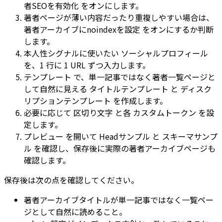
者SEOを有効化
をオンにします。
著者ページが薄い内容だったり重複しやすい場合は、
著者アーカイブにnoindexを設定
をオンにするか判断
します。
本人性シグナルに使いたい
ソーシャルプロフィール
を、1 行に 1 URL ずつ入力します。
テンプレート
で、単一記事ではなく著者一覧ページと
して自然に見える
タイトルテンプレート
と
ディスク
リプションテンプレート
を作成します。
必要に応じて
区切り文字
と各
カスタムトークン
を設
定します。
プレビュー
を開いて
Headサンプル
と
スキーマサンプ
ル
を確認し、保存後に実際の著者アーカイブページも
確認します。
保存後は次の点を確認してください。
著者アーカイブタイトルが単一記事ではなく一覧ペー
ジとして自然に読めること。