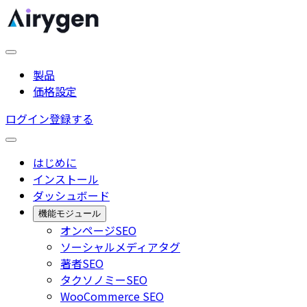
製品
価格設定
ログイン
登録する
はじめに
インストール
ダッシュボード
機能モジュール
オンページSEO
ソーシャルメディアタグ
著者SEO
タクソノミーSEO
WooCommerce SEO