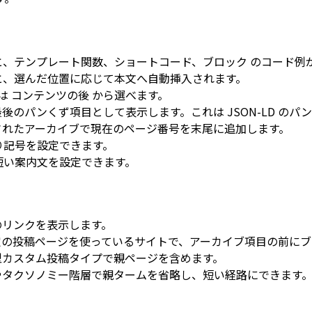
と、
テンプレート関数
、
ショートコード
、
ブロック
のコード例
と、選んだ位置に応じて本文へ自動挿入されます。
は
コンテンツの後
から選べます。
のパンくず項目として表示します。これは JSON-LD のパ
れたアーカイブで現在のページ番号を末尾に追加します。
り記号を設定できます。
短い案内文を設定できます。
のリンクを表示します。
の投稿ページを使っているサイトで、アーカイブ項目の前にブ
型カスタム投稿タイプで親ページを含めます。
やタクソノミー階層で親タームを省略し、短い経路にできます