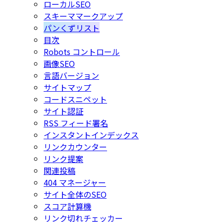
ローカルSEO
スキーママークアップ
パンくずリスト
目次
Robots コントロール
画像SEO
言語バージョン
サイトマップ
コードスニペット
サイト認証
RSS フィード署名
インスタントインデックス
リンクカウンター
リンク提案
関連投稿
404 マネージャー
サイト全体のSEO
スコア計算機
リンク切れチェッカー