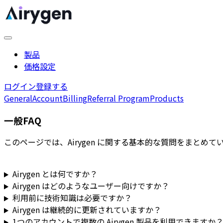
製品
価格設定
ログイン
登録する
General
Account
Billing
Referral Program
Products
一般FAQ
このページでは、Airygen に関する基本的な質問をまとめて
Airygen とは何ですか？
Airygen はどのようなユーザー向けですか？
利用前に技術知識は必要ですか？
Airygen は継続的に更新されていますか？
1つのアカウントで複数の Airygen 製品を利用できますか