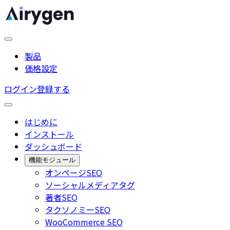
製品
価格設定
ログイン
登録する
はじめに
インストール
ダッシュボード
機能モジュール
オンページSEO
ソーシャルメディアタグ
著者SEO
タクソノミーSEO
WooCommerce SEO