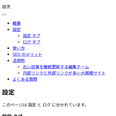
目次
概要
設定
設定 タブ
ログ タブ
使い方
SEO のメリット
活用例
古い記事を継続更新する編集チーム
内部リンクと外部リンクが多い大規模サイト
よくある質問
設定
このページは
設定
と
ログ
に分かれています。