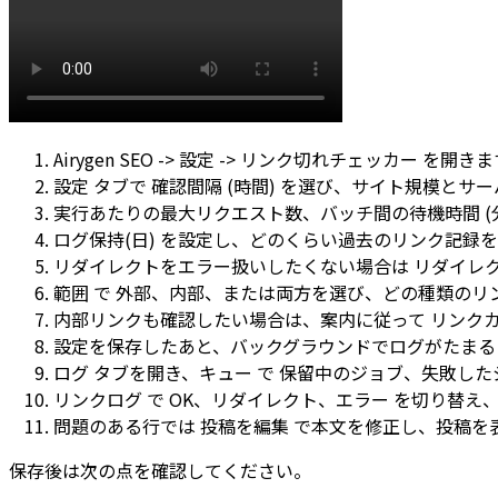
Airygen SEO -> 設定 -> リンク切れチェッカー
を開きま
設定
タブで
確認間隔 (時間)
を選び、サイト規模とサー
実行あたりの最大リクエスト数
、
バッチ間の待機時間 (
ログ保持(日)
を設定し、どのくらい過去のリンク記録を
リダイレクトをエラー扱いしたくない場合は
リダイレ
範囲
で
外部
、
内部
、または両方を選び、どの種類のリ
内部リンクも確認したい場合は、案内に従って
リンク
設定を保存したあと、バックグラウンドでログがたまる
ログ
タブを開き、
キュー
で
保留中のジョブ
、
失敗した
リンクログ
で
OK
、
リダイレクト
、
エラー
を切り替え、
問題のある行では
投稿を編集
で本文を修正し、
投稿を
保存後は次の点を確認してください。