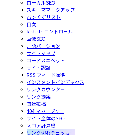
ローカルSEO
スキーママークアップ
パンくずリスト
目次
Robots コントロール
画像SEO
言語バージョン
サイトマップ
コードスニペット
サイト認証
RSS フィード署名
インスタントインデックス
リンクカウンター
リンク提案
関連投稿
404 マネージャー
サイト全体のSEO
スコア計算機
リンク切れチェッカー