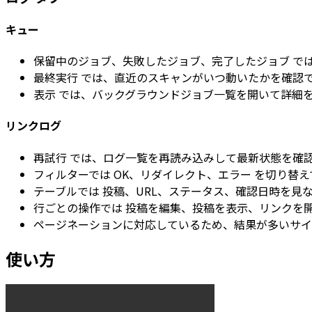
キュー
保留中のジョブ
、
失敗したジョブ
、
完了したジョブ
で
最終実行
では、直近のスキャンがいつ動いたかを確認
表示
では、バックグラウンドジョブ一覧を開いて詳細
リンクログ
再試行
では、ログ一覧を再読み込みして最新状態を確
フィルターでは
OK
、
リダイレクト
、
エラー
を切り替え
テーブルでは
投稿
、
URL
、
ステータス
、確認日時を見
行ごとの操作では
投稿を編集
、
投稿を表示
、
リンクを
ページネーションに対応しているため、結果が多いサイ
使い方