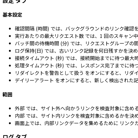
設定
タブ
基本設定
確認間隔 (時間)
では、バックグラウンドのリンク確認
実行あたりの最大リクエスト数
では、1 回のスキャン中
バッチ間の待機時間 (分)
では、リクエストグループの
ログ保持(日)
では、古いリンク記録を何日残すかを決め
接続タイムアウト (秒)
では、接続開始までに待つ最大
処理タイムアウト (秒)
では、レスポンス完了までに待
リダイレクトを警告として扱う
をオンにすると、リダイ
デイリーアラート
をオンにすると、新しく検出された記
範囲
外部
では、サイト外へ向かうリンクを検査対象に含め
内部
では、サイト内リンクを検査対象に含めるかを決
画面上では、内部リンクデータを集めるために
リンク
ログ
タブ