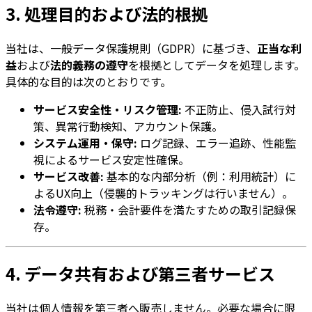
3. 処理目的および法的根拠
当社は、一般データ保護規則（GDPR）に基づき、
正当な利
益
および
法的義務の遵守
を根拠としてデータを処理します。
具体的な目的は次のとおりです。
サービス安全性・リスク管理:
不正防止、侵入試行対
策、異常行動検知、アカウント保護。
システム運用・保守:
ログ記録、エラー追跡、性能監
視によるサービス安定性確保。
サービス改善:
基本的な内部分析（例：利用統計）に
よるUX向上（侵襲的トラッキングは行いません）。
法令遵守:
税務・会計要件を満たすための取引記録保
存。
4. データ共有および第三者サービス
当社は個人情報を第三者へ販売しません。必要な場合に限