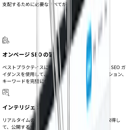
支配するために必要なすべてが揃っています
オンページ SEO の習得
ベストプラクティスに従った組み込みの WordPress SEO ガ
イダンスを使用して、タイトル、メタディスクリプション、
キーワードを完璧に仕上げます。
インテリジェントなコンテンツ分析
リアルタイムの SEO スコアと実用的な推奨事項を取得し
て、公開するすべての記事を強化します。