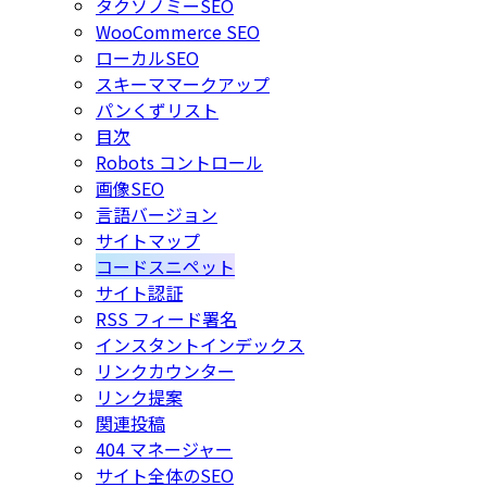
タクソノミーSEO
WooCommerce SEO
ローカルSEO
スキーママークアップ
パンくずリスト
目次
Robots コントロール
画像SEO
言語バージョン
サイトマップ
コードスニペット
サイト認証
RSS フィード署名
インスタントインデックス
リンクカウンター
リンク提案
関連投稿
404 マネージャー
サイト全体のSEO