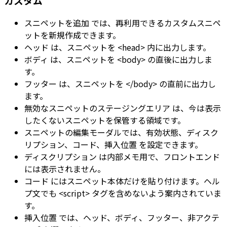
カスタム
スニペットを追加
では、再利用できるカスタムスニペ
ットを新規作成できます。
ヘッド
は、スニペットを
<head>
内に出力します。
ボディ
は、スニペットを
<body>
の直後に出力しま
す。
フッター
は、スニペットを
</body>
の直前に出力し
ます。
無効なスニペットのステージングエリア
は、今は表示
したくないスニペットを保管する領域です。
スニペットの編集モーダルでは、有効状態、
ディスク
リプション
、
コード
、
挿入位置
を設定できます。
ディスクリプション
は内部メモ用で、フロントエンド
には表示されません。
コード
にはスニペット本体だけを貼り付けます。ヘル
プ文でも
<script>
タグを含めないよう案内されていま
す。
挿入位置
では、
ヘッド
、
ボディ
、
フッター
、
非アクテ