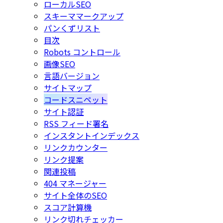
ローカルSEO
スキーママークアップ
パンくずリスト
目次
Robots コントロール
画像SEO
言語バージョン
サイトマップ
コードスニペット
サイト認証
RSS フィード署名
インスタントインデックス
リンクカウンター
リンク提案
関連投稿
404 マネージャー
サイト全体のSEO
スコア計算機
リンク切れチェッカー