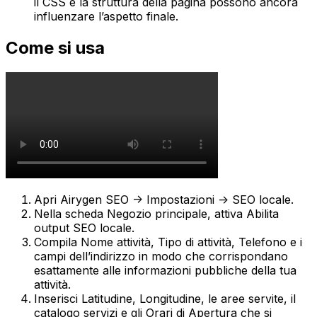
il CSS e la struttura della pagina possono ancora
influenzare l’aspetto finale.
Come si usa
Apri
Airygen SEO -> Impostazioni -> SEO locale
.
Nella scheda
Negozio principale
, attiva
Abilita
output SEO locale
.
Compila
Nome attività
,
Tipo di attività
,
Telefono
e i
campi dell’indirizzo in modo che corrispondano
esattamente alle informazioni pubbliche della tua
attività.
Inserisci
Latitudine
,
Longitudine
, le aree servite, il
catalogo servizi e gli
Orari di Apertura
che si