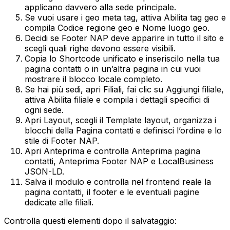
applicano davvero alla sede principale.
Se vuoi usare i geo meta tag, attiva
Abilita tag geo
e
compila
Codice regione geo
e
Nome luogo geo
.
Decidi se
Footer NAP
deve apparire in tutto il sito e
scegli quali righe devono essere visibili.
Copia lo
Shortcode unificato
e inseriscilo nella tua
pagina contatti o in un’altra pagina in cui vuoi
mostrare il blocco locale completo.
Se hai più sedi, apri
Filiali
, fai clic su
Aggiungi filiale
,
attiva
Abilita filiale
e compila i dettagli specifici di
ogni sede.
Apri
Layout
, scegli il
Template layout
, organizza i
blocchi della
Pagina contatti
e definisci l’ordine e lo
stile di
Footer NAP
.
Apri
Anteprima
e controlla
Anteprima pagina
contatti
,
Anteprima Footer NAP
e
LocalBusiness
JSON-LD
.
Salva il modulo e controlla nel frontend reale la
pagina contatti, il footer e le eventuali pagine
dedicate alle filiali.
Controlla questi elementi dopo il salvataggio: