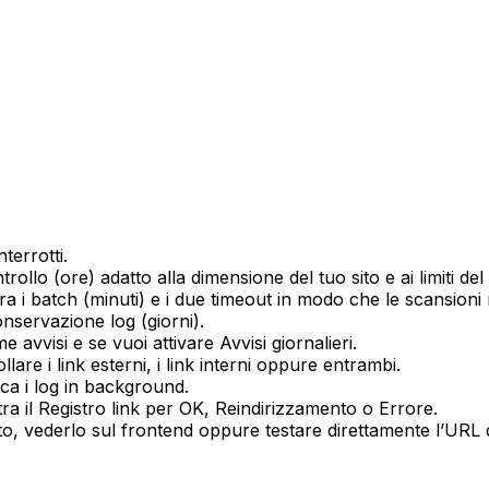
terrotti
.
ntrollo (ore)
adatto alla dimensione del tuo sito e ai limiti del
ra i batch (minuti)
e i due timeout in modo che le scansioni re
nservazione log (giorni)
.
me avvisi e se vuoi attivare
Avvisi giornalieri
.
llare i link esterni, i link interni oppure entrambi.
sca i log in background.
tra il
Registro link
per
OK
,
Reindirizzamento
o
Errore
.
sato, vederlo sul frontend oppure testare direttamente l’URL 