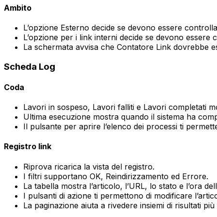
Ambito
L’opzione
Esterno
decide se devono essere controllati 
L’opzione per i link interni decide se devono essere co
La schermata avvisa che
Contatore Link
dovrebbe esse
Scheda
Log
Coda
Lavori in sospeso
,
Lavori falliti
e
Lavori completati
mo
Ultima esecuzione
mostra quando il sistema ha comple
Il pulsante per aprire l’elenco dei processi ti permette
Registro link
Riprova
ricarica la vista del registro.
I filtri supportano
OK
,
Reindirizzamento
ed
Errore
.
La tabella mostra l’articolo, l’
URL
, lo stato e l’ora del
I pulsanti di azione ti permettono di modificare l’artic
La paginazione aiuta a rivedere insiemi di risultati più