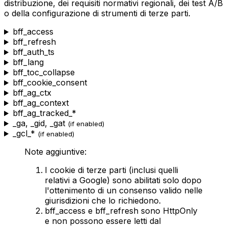
distribuzione, dei requisiti normativi regionali, dei test A/B
o della configurazione di strumenti di terze parti.
bff_access
bff_refresh
bff_auth_ts
bff_lang
bff_toc_collapse
bff_cookie_consent
bff_ag_ctx
bff_ag_context
bff_ag_tracked_*
_ga
,
_gid
,
_gat
(if enabled)
_gcl_*
(if enabled)
Note aggiuntive:
I cookie di terze parti (inclusi quelli
relativi a Google) sono abilitati solo dopo
l'ottenimento di un consenso valido nelle
giurisdizioni che lo richiedono.
bff_access
e
bff_refresh
sono HttpOnly
e non possono essere letti dal