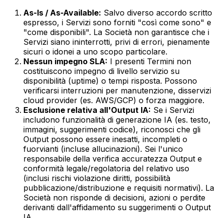
As-Is / As-Available:
Salvo diverso accordo scritto
espresso, i Servizi sono forniti "così come sono" e
"come disponibili". La Società non garantisce che i
Servizi siano ininterrotti, privi di errori, pienamente
sicuri o idonei a uno scopo particolare.
Nessun impegno SLA:
I presenti Termini non
costituiscono impegno di livello servizio su
disponibilità (uptime) o tempi risposta. Possono
verificarsi interruzioni per manutenzione, disservizi
cloud provider (es. AWS/GCP) o forza maggiore.
Esclusione relativa all'Output IA:
Se i Servizi
includono funzionalità di generazione IA (es. testo,
immagini, suggerimenti codice), riconosci che gli
Output possono essere inesatti, incompleti o
fuorvianti (incluse allucinazioni). Sei l'unico
responsabile della verifica accuratezza Output e
conformità legale/regolatoria del relativo uso
(inclusi rischi violazione diritti, possibilità
pubblicazione/distribuzione e requisiti normativi). La
Società non risponde di decisioni, azioni o perdite
derivanti dall'affidamento su suggerimenti o Output
IA.