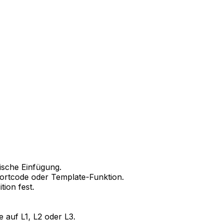
ische Einfügung.
ortcode
oder Template-Funktion.
ion fest.
ne auf
L1
,
L2
oder
L3
.