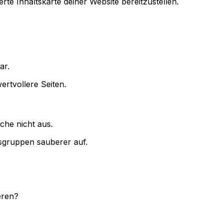
te Inhaltskarte deiner Website bereitzustellen.
ar.
ertvollere Seiten.
che nicht aus.
nsgruppen sauberer auf.
eren?