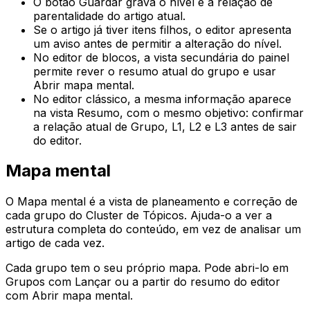
O botão
Guardar
grava o nível e a relação de
parentalidade do artigo atual.
Se o artigo já tiver itens filhos, o editor apresenta
um aviso antes de permitir a alteração do nível.
No editor de blocos, a vista secundária do painel
permite rever o resumo atual do grupo e usar
Abrir mapa mental
.
No editor clássico, a mesma informação aparece
na vista
Resumo
, com o mesmo objetivo: confirmar
a relação atual de
Grupo
,
L1
,
L2
e
L3
antes de sair
do editor.
Mapa mental
O
Mapa mental
é a vista de planeamento e correção de
cada grupo do Cluster de Tópicos. Ajuda-o a ver a
estrutura completa do conteúdo, em vez de analisar um
artigo de cada vez.
Cada grupo tem o seu próprio mapa. Pode abri-lo em
Grupos
com
Lançar
ou a partir do resumo do editor
com
Abrir mapa mental
.