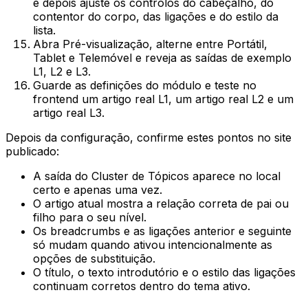
e depois ajuste os controlos do cabeçalho, do
contentor do corpo, das ligações e do estilo da
lista.
Abra
Pré-visualização
, alterne entre
Portátil
,
Tablet
e
Telemóvel
e reveja as saídas de exemplo
L1
,
L2
e
L3
.
Guarde as definições do módulo e teste no
frontend um artigo real
L1
, um artigo real
L2
e um
artigo real
L3
.
Depois da configuração, confirme estes pontos no site
publicado:
A saída do Cluster de Tópicos aparece no local
certo e apenas uma vez.
O artigo atual mostra a relação correta de pai ou
filho para o seu nível.
Os breadcrumbs e as ligações anterior e seguinte
só mudam quando ativou intencionalmente as
opções de substituição.
O título, o texto introdutório e o estilo das ligações
continuam corretos dentro do tema ativo.