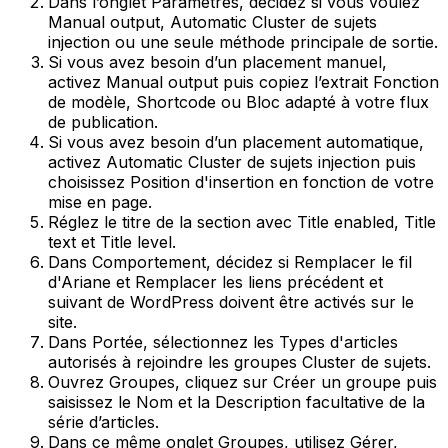
Dans l’onglet
Paramètres
, décidez si vous voulez
Manual output
,
Automatic Cluster de sujets
injection
ou une seule méthode principale de sortie.
Si vous avez besoin d’un placement manuel,
activez
Manual output
puis copiez l’extrait
Fonction
de modèle
,
Shortcode
ou
Bloc
adapté à votre flux
de publication.
Si vous avez besoin d’un placement automatique,
activez
Automatic Cluster de sujets injection
puis
choisissez
Position d'insertion
en fonction de votre
mise en page.
Réglez le titre de la section avec
Title enabled
,
Title
text
et
Title level
.
Dans
Comportement
, décidez si
Remplacer le fil
d'Ariane
et
Remplacer les liens précédent et
suivant de WordPress
doivent être activés sur le
site.
Dans
Portée
, sélectionnez les
Types d'articles
autorisés à rejoindre les groupes Cluster de sujets.
Ouvrez
Groupes
, cliquez sur
Créer un groupe
puis
saisissez le
Nom
et la
Description
facultative de la
série d’articles.
Dans ce même onglet
Groupes
, utilisez
Gérer
,