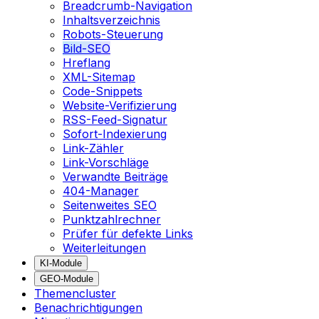
Breadcrumb-Navigation
Inhaltsverzeichnis
Robots-Steuerung
Bild-SEO
Hreflang
XML-Sitemap
Code-Snippets
Website-Verifizierung
RSS-Feed-Signatur
Sofort-Indexierung
Link-Zähler
Link-Vorschläge
Verwandte Beiträge
404-Manager
Seitenweites SEO
Punktzahlrechner
Prüfer für defekte Links
Weiterleitungen
KI-Module
GEO-Module
Themencluster
Benachrichtigungen