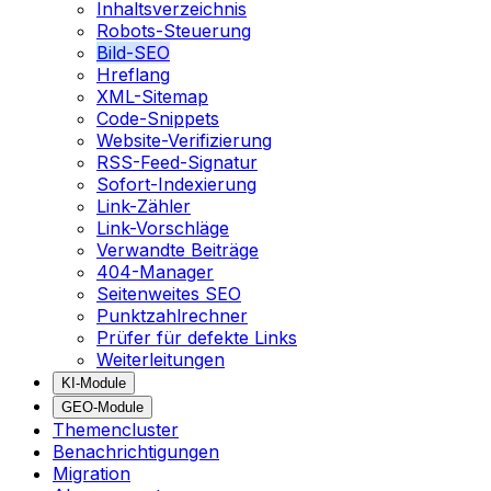
Inhaltsverzeichnis
Robots-Steuerung
Bild-SEO
Hreflang
XML-Sitemap
Code-Snippets
Website-Verifizierung
RSS-Feed-Signatur
Sofort-Indexierung
Link-Zähler
Link-Vorschläge
Verwandte Beiträge
404-Manager
Seitenweites SEO
Punktzahlrechner
Prüfer für defekte Links
Weiterleitungen
KI-Module
GEO-Module
Themencluster
Benachrichtigungen
Migration