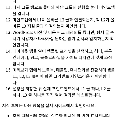
다.
다시
그룹
탭으로 돌아와 해당 그룹의
실행
을 눌러
마인드맵
을 엽니다.
마인드맵
에서
L1
이 올바른
L2
글과 연결되는지, 각
L2
가 올
바른
L3
지원 글과 연결되는지 확인합니다.
WordPress 이전 및 다음 링크 재정의
를 켰다면, 형제 글 순
서가 사용자가 따라가길 원하는 읽기 순서와 일치하는지 확
인합니다.
레이아웃
탭을 열어
템플릿
프리셋을 선택하고, 헤더, 본문
컨테이너, 링크, 목록 스타일을 사이트 디자인에 맞게 조정
합니다.
미리보기
탭에서
노트북
,
태블릿
,
휴대전화
를 전환하며 샘플
L1
,
L2
,
L3
출력이 화면 크기별로 자연스러운지 확인합니
다.
설정을 저장한 뒤 실제 프런트엔드에서
L1
글 하나,
L2
글
하나,
L3
글 하나를 직접 열어 결과를 테스트합니다.
저장 후에는 다음 항목을 실제 사이트에서 확인하세요.
주제 클러스터 출력이 의도한 위치에 한 번만 표시됩니다.