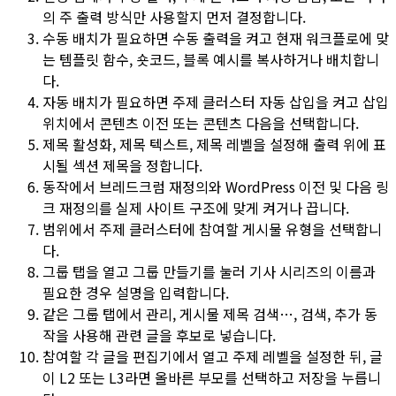
의 주 출력 방식만 사용할지 먼저 결정합니다.
수동 배치가 필요하면
수동 출력
을 켜고 현재 워크플로에 맞
는
템플릿 함수
,
숏코드
,
블록
예시를 복사하거나 배치합니
다.
자동 배치가 필요하면
주제 클러스터 자동 삽입
을 켜고
삽입
위치
에서
콘텐츠 이전
또는
콘텐츠 다음
을 선택합니다.
제목 활성화
,
제목 텍스트
,
제목 레벨
을 설정해 출력 위에 표
시될 섹션 제목을 정합니다.
동작
에서
브레드크럼 재정의
와
WordPress 이전 및 다음 링
크 재정의
를 실제 사이트 구조에 맞게 켜거나 끕니다.
범위
에서 주제 클러스터에 참여할
게시물 유형
을 선택합니
다.
그룹
탭을 열고
그룹 만들기
를 눌러 기사 시리즈의
이름
과
필요한 경우
설명
을 입력합니다.
같은
그룹
탭에서
관리
,
게시물 제목 검색…
,
검색
, 추가 동
작을 사용해 관련 글을 후보로 넣습니다.
참여할 각 글을 편집기에서 열고
주제 레벨
을 설정한 뒤, 글
이
L2
또는
L3
라면 올바른 부모를 선택하고
저장
을 누릅니