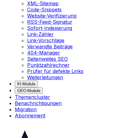
XML-Sitemap
Code-Snippets
Website-Verifizierung
RSS-Feed-Signatur
Sofort-Indexierung
Link-Zähler
Link-Vorschläge
Verwandte Beiträge
404-Manager
Seitenweites SEO
Punktzahlrechner
Prüfer für defekte Links
Weiterleitungen
KI-Module
GEO-Module
Themencluster
Benachrichtigungen
Migration
Abonnement