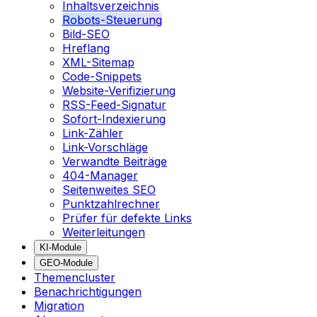
Inhaltsverzeichnis
Robots-Steuerung
Bild-SEO
Hreflang
XML-Sitemap
Code-Snippets
Website-Verifizierung
RSS-Feed-Signatur
Sofort-Indexierung
Link-Zähler
Link-Vorschläge
Verwandte Beiträge
404-Manager
Seitenweites SEO
Punktzahlrechner
Prüfer für defekte Links
Weiterleitungen
KI-Module
GEO-Module
Themencluster
Benachrichtigungen
Migration