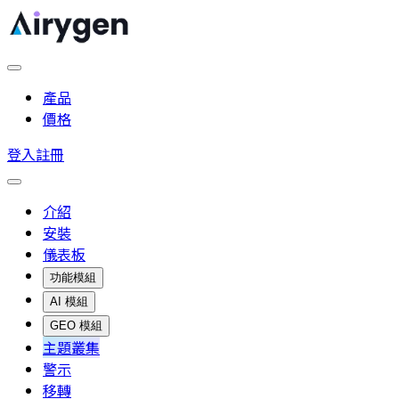
產品
價格
登入
註冊
介紹
安裝
儀表板
功能模組
AI 模組
GEO 模組
主題叢集
警示
移轉