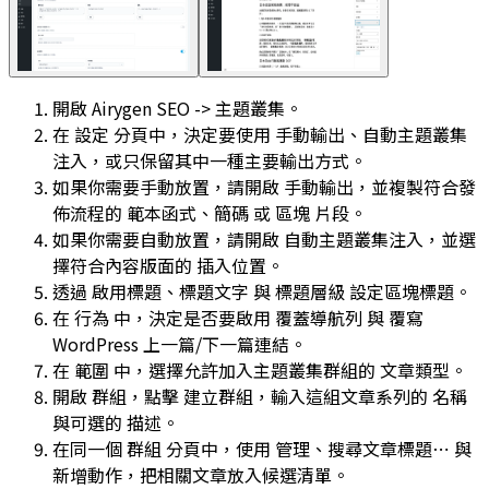
開啟
Airygen SEO -> 主題叢集
。
在
設定
分頁中，決定要使用
手動輸出
、
自動主題叢集
注入
，或只保留其中一種主要輸出方式。
如果你需要手動放置，請開啟
手動輸出
，並複製符合發
佈流程的
範本函式
、
簡碼
或
區塊
片段。
如果你需要自動放置，請開啟
自動主題叢集注入
，並選
擇符合內容版面的
插入位置
。
透過
啟用標題
、
標題文字
與
標題層級
設定區塊標題。
在
行為
中，決定是否要啟用
覆蓋導航列
與
覆寫
WordPress 上一篇/下一篇連結
。
在
範圍
中，選擇允許加入主題叢集群組的
文章類型
。
開啟
群組
，點擊
建立群組
，輸入這組文章系列的
名稱
與可選的
描述
。
在同一個
群組
分頁中，使用
管理
、
搜尋文章標題⋯
與
新增動作，把相關文章放入候選清單。