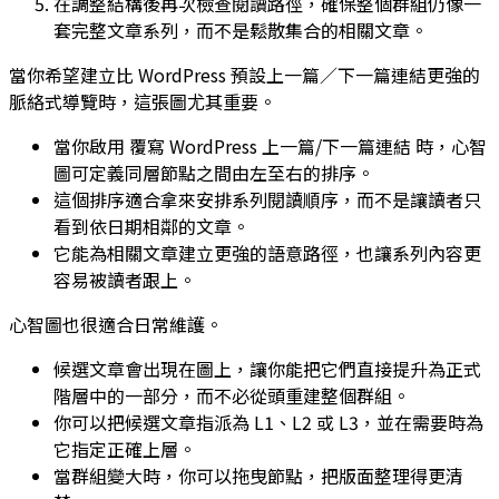
在調整結構後再次檢查閱讀路徑，確保整個群組仍像一
套完整文章系列，而不是鬆散集合的相關文章。
當你希望建立比 WordPress 預設上一篇／下一篇連結更強的
脈絡式導覽時，這張圖尤其重要。
當你啟用
覆寫 WordPress 上一篇/下一篇連結
時，心智
圖可定義同層節點之間由左至右的排序。
這個排序適合拿來安排系列閱讀順序，而不是讓讀者只
看到依日期相鄰的文章。
它能為相關文章建立更強的語意路徑，也讓系列內容更
容易被讀者跟上。
心智圖也很適合日常維護。
候選文章會出現在圖上，讓你能把它們直接提升為正式
階層中的一部分，而不必從頭重建整個群組。
你可以把候選文章指派為
L1
、
L2
或
L3
，並在需要時為
它指定正確上層。
當群組變大時，你可以拖曳節點，把版面整理得更清