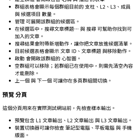
群組表格會顯示每個群組目前的
支柱
、
L2
、
L3
、
成員
與
候選項目
數量。
管理
可展開該群組的候選區。
在候選區中，
搜尋文章標題⋯
與
搜尋
可幫助你找到可
加入的文章。
搜尋結果會附帶新增動作，讓你把文章放進候選清單。
目前候選表格會顯示
文章 ID
、
文章標題
與移除動作。
啟動
會開啟該群組的
心智圖
。
空群組可以移除；若群組已在使用中，則需先清空內容
才能刪除。
上一個
與
下一個
可讓你在多頁群組間切換。
預覽
分頁
這個分頁用來在實際測試網站前，先檢查樣本輸出。
預覽包含
L1 文章輸出
、
L2 文章輸出
與
L3 文章輸出
。
裝置切換器可讓你檢查
筆記型電腦
、
平板電腦
與
手機
版面。