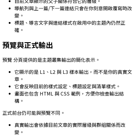
目前文章顯示的父子關係符合它的層級。
導航列與上一篇/下一篇連結只會在你刻意開啟覆寫時改
變。
標題、導言文字與連結樣式在啟用中的主題內仍然正
確。
預覽與正式輸出
預覽
分頁提供的是主題叢集輸出的簡化表示。
它顯示的是
L1
、
L2
與
L3
樣本輸出，而不是你的真實文
章。
它會反映目前的樣式設定、標題設定與清單樣式。
畫面也包含 HTML 與 CSS 範例，方便你檢查輸出結
構。
正式前台仍可能與預覽不同。
真實輸出會依據目前文章的實際層級與群組關係而改
變。