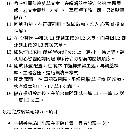
依序打開每篇參與文章，在編輯器中設定它的
主題層
級
，若文章屬於
L2
或
L3
，再選擇正確上層，最後點擊
儲存
。
回到
群組
，在正確群組上點擊
啟動
，進入
心智圖
檢查
階層。
在
心智圖
中確認
L1
連到正確的
L2
文章，而每個
L2
都
連到正確的
L3
支援文章。
如果你已啟用
覆寫 WordPress 上一篇/下一篇連結
，請
利用心智圖確認同層排序符合你想要的閱讀順序。
開啟
版面配置
，在
範本
中選擇預設主題，再調整標
頭、主體容器、連結與清單樣式。
開啟
預覽
，在
筆記型電腦
、
平板電腦
與
手機
間切換，
檢查樣本的
L1
、
L2
與
L3
輸出。
儲存模組設定後，在前台實際測試一篇
L1
、一篇
L2
與
一篇
L3
文章。
設定完成後請確認以下項目：
主題叢集輸出出現在正確位置，且只出現一次。