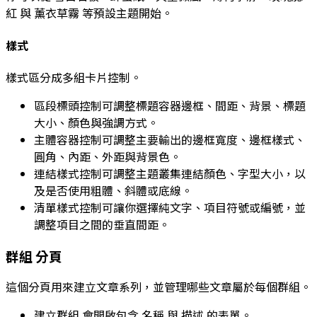
紅
與
薰衣草霧
等預設主題開始。
樣式
樣式區分成多組卡片控制。
區段標頭控制可調整標題容器邊框、間距、背景、標題
大小、顏色與強調方式。
主體容器控制可調整主要輸出的邊框寬度、邊框樣式、
圓角、內距、外距與背景色。
連結樣式控制可調整主題叢集連結顏色、字型大小，以
及是否使用粗體、斜體或底線。
清單樣式控制可讓你選擇純文字、項目符號或編號，並
調整項目之間的垂直間距。
群組
分頁
這個分頁用來建立文章系列，並管理哪些文章屬於每個群組。
建立群組
會開啟包含
名稱
與
描述
的表單。