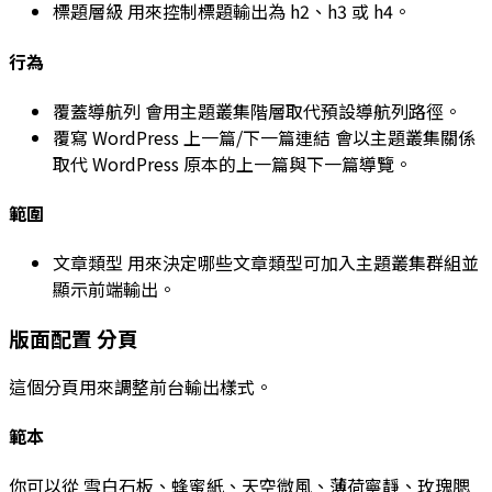
標題層級
用來控制標題輸出為
h2
、
h3
或
h4
。
行為
覆蓋導航列
會用主題叢集階層取代預設導航列路徑。
覆寫 WordPress 上一篇/下一篇連結
會以主題叢集關係
取代 WordPress 原本的上一篇與下一篇導覽。
範圍
文章類型
用來決定哪些文章類型可加入主題叢集群組並
顯示前端輸出。
版面配置
分頁
這個分頁用來調整前台輸出樣式。
範本
你可以從
雪白石板
、
蜂蜜紙
、
天空微風
、
薄荷寧靜
、
玫瑰腮