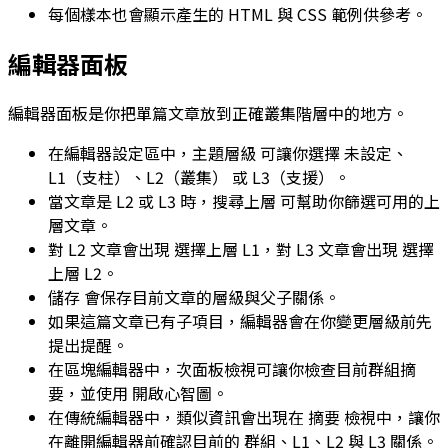
每個樣本也會顯示產生的 HTML 與 CSS 範例供參考。
編輯器面板
編輯器面板是你把單篇文章放到正確叢集階層中的地方。
在編輯器設定區中，
主題層級
可讓你選擇
未設定
、
L1（支柱）
、
L2（叢集）
或
L3（支援）
。
當文章是
L2
或
L3
時，
搜尋上層
可幫助你篩選可用的上
層文章。
對
L2
文章會出現
選擇上層 L1
，對
L3
文章會出現
選擇
上層 L2
。
儲存
會保存目前文章的層級與父子關係。
如果這篇文章已有子項目，編輯器會在你變更層級前先
提出提醒。
在區塊編輯器中，次面板檢視可讓你檢查目前群組摘
要，並使用
開啟心智圖
。
在傳統編輯器中，類似資訊會出現在
摘要
檢視中，讓你
在離開編輯器前確認目前的
群組
、
L1
、
L2
與
L3
關係。