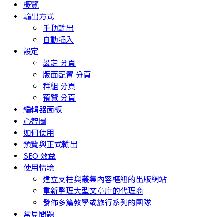
概覽
輸出方式
手動輸出
自動插入
設定
設定 分頁
版面配置 分頁
群組 分頁
預覽 分頁
編輯器面板
心智圖
如何使用
預覽與正式輸出
SEO 效益
使用情境
建立支柱與叢集內容樞紐的出版網站
重新整理大型文章庫的代理商
發佈多篇教學或旅行系列的團隊
常見問題