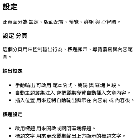
設定
此頁面分為
設定
、
版面配置
、
預覽
、
群組
與
心智圖
。
設定
分頁
這個分頁用來控制輸出行為、標題顯示、導覽覆寫與內容範
圍。
輸出設定
手動輸出
可啟用
範本函式
、
簡碼
與
區塊
片段。
自動主題叢集注入
會把叢集導覽自動插入文章內容。
插入位置
用來控制自動輸出顯示在
內容前
或
內容後
。
標題設定
啟用標題
用來開啟或關閉區塊標題。
標題文字
用來更改叢集輸出上方顯示的標題文字。