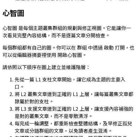
心智圖
心智圖
是每個主題叢集群組的規劃與修正視圖。它能讓你一
次看見完整內容結構，而不是逐篇文章分開檢查。
每個群組都有自己的圖。你可以在
群組
中透過
啟動
打開，也
可以從編輯器摘要裡使用
開啟心智圖
。
請依照以下順序在圖上建立並維護階層：
先從一篇
L1
支柱文章開始，讓它成為主題的主要入
口。
將
L2
叢集文章連到正確的
L1
上層，讓每篇叢集文章都
隸屬於對的支柱。
將
L3
支援文章連到正確的
L2
上層，讓支援內容補強的
是對的叢集文章，而不是零散漂浮。
每完成一輪調整，都重新檢查整體結構，及早修正孤兒
文章或分錯群組的文章，以免讀者產生混淆。