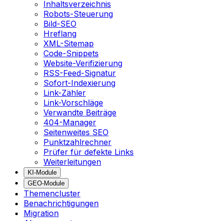
Inhaltsverzeichnis
Robots-Steuerung
Bild-SEO
Hreflang
XML-Sitemap
Code-Snippets
Website-Verifizierung
RSS-Feed-Signatur
Sofort-Indexierung
Link-Zähler
Link-Vorschläge
Verwandte Beiträge
404-Manager
Seitenweites SEO
Punktzahlrechner
Prüfer für defekte Links
Weiterleitungen
KI-Module
GEO-Module
Themencluster
Benachrichtigungen
Migration