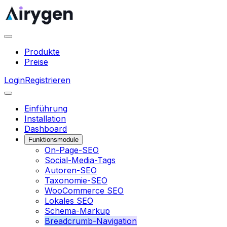
Produkte
Preise
Login
Registrieren
Einführung
Installation
Dashboard
Funktionsmodule
On-Page-SEO
Social-Media-Tags
Autoren-SEO
Taxonomie-SEO
WooCommerce SEO
Lokales SEO
Schema-Markup
Breadcrumb-Navigation