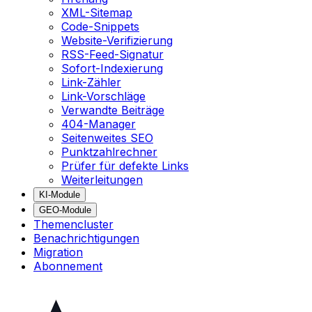
XML-Sitemap
Code-Snippets
Website-Verifizierung
RSS-Feed-Signatur
Sofort-Indexierung
Link-Zähler
Link-Vorschläge
Verwandte Beiträge
404-Manager
Seitenweites SEO
Punktzahlrechner
Prüfer für defekte Links
Weiterleitungen
KI-Module
GEO-Module
Themencluster
Benachrichtigungen
Migration
Abonnement