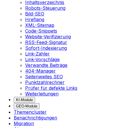
Inhaltsverzeichnis
Robots-Steuerung
Bild-SEO
Hreflang
XML-Sitemap
Code-Snippets
Website-Verifizierung
RSS-Feed-Signatur
Sofort-Indexierung
Link-Zähler
Link-Vorschläge
Verwandte Beiträge
404-Manager
Seitenweites SEO
Punktzahlrechner
Prüfer für defekte Links
Weiterleitungen
KI-Module
GEO-Module
Themencluster
Benachrichtigungen
Migration