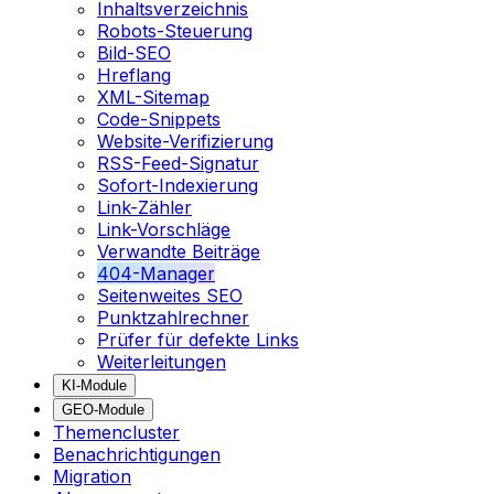
Inhaltsverzeichnis
Robots-Steuerung
Bild-SEO
Hreflang
XML-Sitemap
Code-Snippets
Website-Verifizierung
RSS-Feed-Signatur
Sofort-Indexierung
Link-Zähler
Link-Vorschläge
Verwandte Beiträge
404-Manager
Seitenweites SEO
Punktzahlrechner
Prüfer für defekte Links
Weiterleitungen
KI-Module
GEO-Module
Themencluster
Benachrichtigungen
Migration