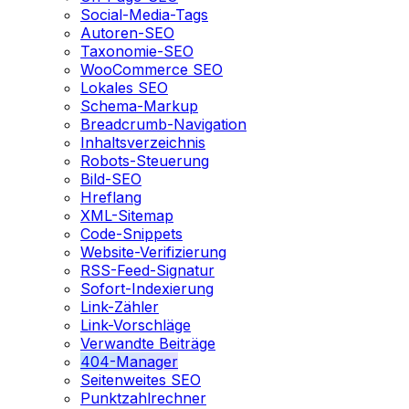
Social-Media-Tags
Autoren-SEO
Taxonomie-SEO
WooCommerce SEO
Lokales SEO
Schema-Markup
Breadcrumb-Navigation
Inhaltsverzeichnis
Robots-Steuerung
Bild-SEO
Hreflang
XML-Sitemap
Code-Snippets
Website-Verifizierung
RSS-Feed-Signatur
Sofort-Indexierung
Link-Zähler
Link-Vorschläge
Verwandte Beiträge
404-Manager
Seitenweites SEO
Punktzahlrechner