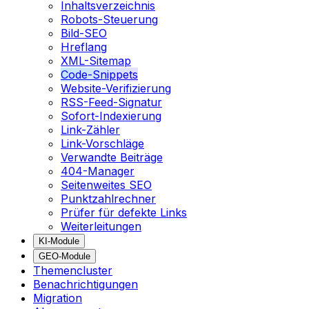
Inhaltsverzeichnis
Robots-Steuerung
Bild-SEO
Hreflang
XML-Sitemap
Code-Snippets
Website-Verifizierung
RSS-Feed-Signatur
Sofort-Indexierung
Link-Zähler
Link-Vorschläge
Verwandte Beiträge
404-Manager
Seitenweites SEO
Punktzahlrechner
Prüfer für defekte Links
Weiterleitungen
KI-Module
GEO-Module
Themencluster
Benachrichtigungen
Migration