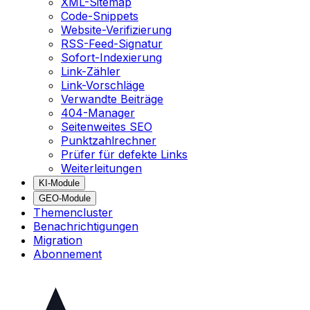
XML-Sitemap
Code-Snippets
Website-Verifizierung
RSS-Feed-Signatur
Sofort-Indexierung
Link-Zähler
Link-Vorschläge
Verwandte Beiträge
404-Manager
Seitenweites SEO
Punktzahlrechner
Prüfer für defekte Links
Weiterleitungen
KI-Module
GEO-Module
Themencluster
Benachrichtigungen
Migration
Abonnement