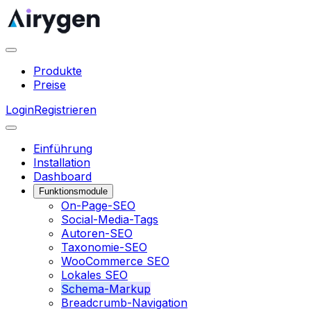
Produkte
Preise
Login
Registrieren
Einführung
Installation
Dashboard
Funktionsmodule
On-Page-SEO
Social-Media-Tags
Autoren-SEO
Taxonomie-SEO
WooCommerce SEO
Lokales SEO
Schema-Markup
Breadcrumb-Navigation