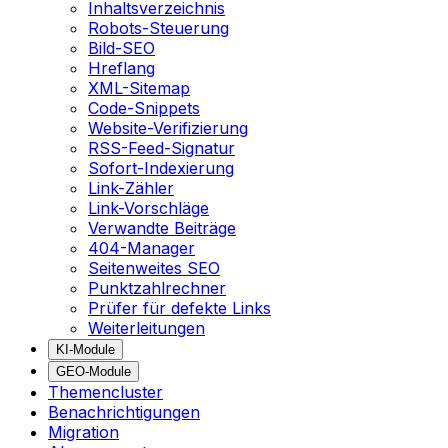
Inhaltsverzeichnis
Robots-Steuerung
Bild-SEO
Hreflang
XML-Sitemap
Code-Snippets
Website-Verifizierung
RSS-Feed-Signatur
Sofort-Indexierung
Link-Zähler
Link-Vorschläge
Verwandte Beiträge
404-Manager
Seitenweites SEO
Punktzahlrechner
Prüfer für defekte Links
Weiterleitungen
KI-Module
GEO-Module
Themencluster
Benachrichtigungen
Migration