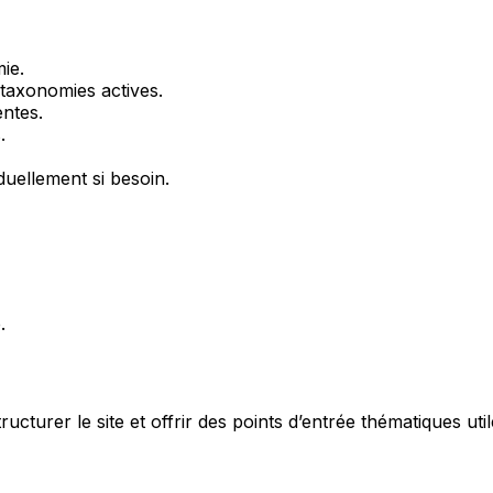
mie
.
t taxonomies actives.
entes.
.
duellement si besoin.
.
turer le site et offrir des points d’entrée thématiques util