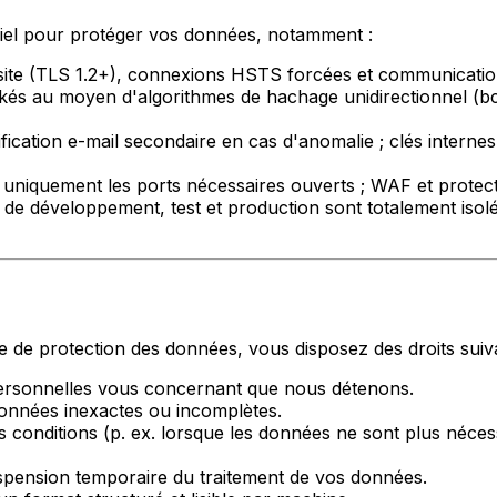
iel pour protéger vos données, notamment :
te (TLS 1.2+), connexions HSTS forcées et communication
és au moyen d'algorithmes de hachage unidirectionnel (bc
ification e-mail secondaire en cas d'anomalie ; clés intern
c uniquement les ports nécessaires ouverts ; WAF et protec
e développement, test et production sont totalement isolés
de protection des données, vous disposez des droits suiva
rsonnelles vous concernant que nous détenons.
onnées inexactes ou incomplètes.
s conditions (p. ex. lorsque les données ne sont plus néce
pension temporaire du traitement de vos données.