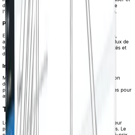
d'ajuster les paramètres de référencement lors de
l'écriture pour un flux de travail WYSIWYG fluide.
Prise en charge de l'éditeur classique
Entièrement compatible avec l'interface classique,
aucun réapprentissage requis. Conservez votre flux de
travail familier tout en bénéficiant de fonctionnalités et
de recommandations modernes.
Importer à partir des anciens plugins SEO
Migrez en toute confiance. Nos outils d'importation
détectent et transfèrent les métadonnées et les
paramètres historiques des plugins SEO populaires pour
assurer la sécurité de votre classement.
Tarification simple et abordable
Le plus grand nombre de fonctionnalités au meilleur
prix, avec de nouvelles améliorations chaque mois. Le
plugin SEO WordPress au meilleur rapport qualité-prix.