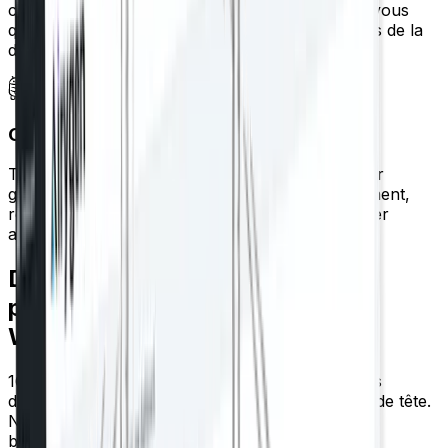
contenu pour une indexation rapide et assurez-vous
que les moteurs de recherche disposent toujours de la
dernière structure de votre site.
Optimisation basée sur l'IA
Tirez parti de la boîte à outils d'IA d'Airygen pour
générer du contenu optimisé pour le référencement,
rechercher des publications associées et capturer
automatiquement le trafic à longue traîne.
Dites adieu au labyrinthe des
paramètres de référencement
WordPress
16 modules de fonctionnalités avec des centaines
d'options de personnalisation, le tout sans prise de tête.
Notre tableau de bord du plugin WordPress SEO
bascule instantanément entre les pages. Pas de