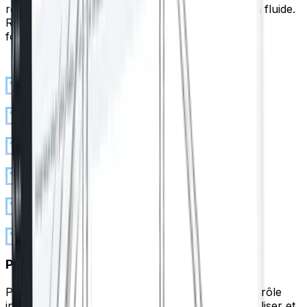
rechargement, pas de sauts, juste une navigation fluide.
Réorganisez les modules pour conserver vos
fonctionnalités les plus utilisées en haut.
Des conseils clairs pour chaque paramètre
Réorganisez les modules à votre façon
Tous les essentiels du référencement
Facile à utiliser sans expertise
Excellents défauts prêts à l'emploi
Plus à découvrir au fil du temps
Panel Gutenberg dédié
Profondément intégré à Gutenberg pour un contrôle
intuitif. La barre latérale vous permet de prévisualiser et