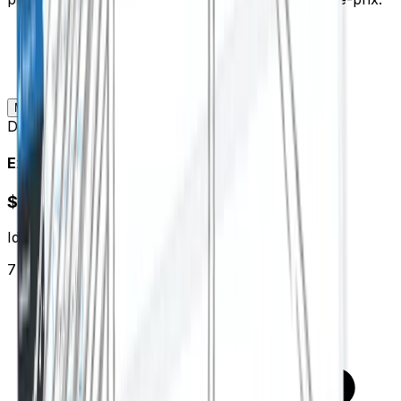
Mensuel
Annuel
Devise
:
USD
Expert
$9.95
/
mo
Idéal pour les utilisateurs SEO avancés
7 days free trial