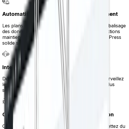
Automatisation technique du référencement
Les plans de site mis à jour automatiquement, le balisage
des données structurées et la gestion des redirections
maintiennent votre base de référencement WordPress
solide sans travail manuel.
Intelligence de création de liens
Découvrez les opportunités de liens internes, surveillez
les liens rompus et créez une structure de site plus
solide que les moteurs de recherche adorent.
Contrôle de l'exploration et de l'indexation
Gérez les règles des robots d'exploration, soumettez du