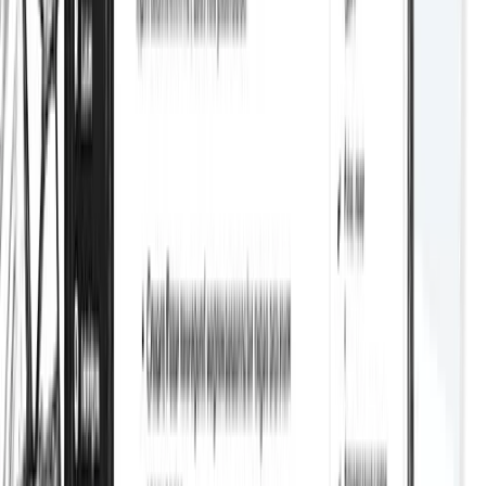
Balises hreflang
Sitemaps XML