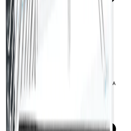
Inclut un bonus mensuel de 1,000K crédits IA
d'essai
3,5x plus de capacité, ~750k mots