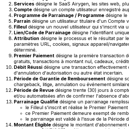
Services
désigne le SaaS Airygen, les sites web, plu
Compte
désigne un compte utilisateur enregistré aup
Programme de Parrainage / Programme
désigne le 
Parrain
désigne un utilisateur titulaire d'un Compte v
Filleul
désigne un nouvel utilisateur qui s'inscrit via 
Lien/Code de Parrainage
désigne l'identifiant uniqu
Attribution
désigne le processus et le résultat par 
paramètres URL, cookies, signaux appareil/navigateu
déterminé.
Premier Paiement
désigne la première transaction de
gratuits, transactions à montant nul, cadeaux, crédi
Débit Réussi
désigne une transaction effectivement c
d'annulation d'autorisation ou autre état incertain.
Période de Garantie de Remboursement
désigne so
chargeback, litige, annulation ou événement similair
Période de Revue
désigne trente (30) jours à compte
et/ou automatisées afin de confirmer l'absence d'ab
Parrainage Qualifié
désigne un parrainage remplissa
le Filleul s'inscrit et réalise le Premier Paiement
ce Premier Paiement demeure exempt de rembour
le parrainage est validé à l'issue de la Période 
Montant Éligible
désigne le montant d'abonnement ef