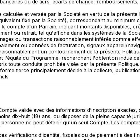
 bancaires ou de tiers, écarts de change, remboursements,
calculée et versée par la Société en vertu de la présente P
ivalent fixé par la Société), correspondant au minimum cu
 le compte d'un Parrain, incluant montants disponibles, cré
ent ou retrait, tel qu'affiché dans les systèmes de la Socié
inages ou transactions raisonnablement inférés comme ef
ement ou données de facturation, signaux appareil/navig
nt raisonnablement un contournement de la présente Politiqu
t l'équité du Programme, recherchant l'obtention indue d
pris toute conduite prohibée visée par la présente Politique.
forme tierce principalement dédiée à la collecte, publicat
els.
Compte valide avec des informations d'inscription exactes, 
ins dix-huit (18) ans, ou disposer de la pleine capacité jurid
 personne ne peut détenir qu'un seul Compte. Les comptes 
es vérifications d'identité, fiscales ou de paiement à des fi