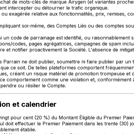
achat de mots-clés de marque Airygen (et variantes proches)
nt intercepter ou détourner le trafic organique.
 ou exagérée relative aux fonctionnalités, prix, remises, 
mpliquant soi-même, des Comptes Liés ou des comptes sous
i un code de parrainage est identifié, ou raisonnablement 
pons/codes, pages agrégatrices, campagnes de spam incluant
e et notifier proactivement la Société. L'absence de mitiga
e Parrain ne doit publier, soumettre ni faire publier par u
ue ce soit. De telles plateformes comportent fréquemment
ques, créant un risque matériel de promotion trompeuse et d
ter ce comportement comme une violation et, conformément à l
pendre ou résilier le Compte.
ion et calendrier
ngt pour cent (20 %) du Montant Éligible du Premier Paiem
eul doit effectuer le Premier Paiement dans les trente (30) jo
ablement établie.