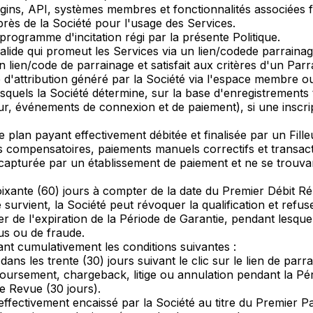
gins, API, systèmes membres et fonctionnalités associées f
rès de la Société pour l'usage des Services.
programme d'incitation régi par la présente Politique.
alide qui promeut les Services via un lien/codede parrainage 
un lien/code de parrainage et satisfait aux critères d'un Parr
e d'attribution généré par la Société via l'espace membre ou 
lesquels la Société détermine, sur la base d'enregistremen
r, événements de connexion et de paiement), si une inscrip
 plan payant effectivement débitée et finalisée par un Fille
ts compensatoires, paiements manuels correctifs et transact
apturée par un établissement de paiement et ne se trouvant
ixante (60) jours à compter de la date du Premier Débit Ré
e survient, la Société peut révoquer la qualification et re
r de l'expiration de la Période de Garantie, pendant lesquel
us ou de fraude.
nt cumulativement les conditions suivantes :
 dans les trente (30) jours suivant le clic sur le lien de parra
sement, chargeback, litige ou annulation pendant la Pério
de Revue (30 jours).
fectivement encaissé par la Société au titre du Premier Pa