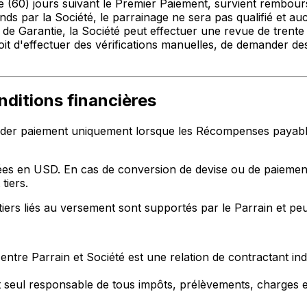
te (60) jours suivant le Premier Paiement, survient rembour
ds par la Société, le parrainage ne sera pas qualifié et 
e de Garantie, la Société peut effectuer une revue de tren
roit d'effectuer des vérifications manuelles, de demander des
nditions financières
der paiement uniquement lorsque les Récompenses payable
es en USD. En cas de conversion de devise ou de paiement e
tiers.
 tiers liés au versement sont supportés par le Parrain et p
ue entre Parrain et Société est une relation de contractant
t seul responsable de tous impôts, prélèvements, charges et 