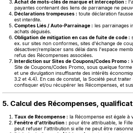
Achat de mots-clés de marque et interception :
l'
payantes contenant des liens de parrainage ne peuve
Déclarations trompeuses :
toute déclaration fausse
est interdite.
Comptes Liés / Auto-Parrainage :
les parrainages i
achats déguisés.
Obligation de mitigation en cas de fuite de code :
s
ex. sur sites non conformes, sites d'échange de cou
désactiver/remplacer sans délai dans l'espace membr
refus des Récompenses associées.
Interdiction sur Sites de Coupons/Codes Promo :
l
Site de Coupons/Codes Promo, sous quelque forme q
et une divulgation insuffisante des intérêts économi
3.2 et 4.4). En cas de constat, la Société peut trai
confisquer et/ou récupérer les Récompenses, et sus
5. Calcul des Récompenses, qualificat
Taux de Récompense :
la Récompense est égale à vi
Fenêtre d'attribution :
pour être attribuable, le Fill
peut refuser l'attribution si elle ne peut être raisonn