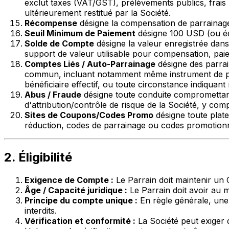
exclut taxes (VAT/GST), prélèvements publics, frais
ultérieurement restitué par la Société.
Récompense
désigne la compensation de parrainage 
Seuil Minimum de Paiement
désigne 100 USD (ou équ
Solde de Compte
désigne la valeur enregistrée dans
support de valeur utilisable pour compensation, paiem
Comptes Liés / Auto-Parrainage
désigne des parra
commun, incluant notamment même instrument de pai
bénéficiaire effectif, ou toute circonstance indiqua
Abus / Fraude
désigne toute conduite compromettan
d'attribution/contrôle de risque de la Société, y com
Sites de Coupons/Codes Promo
désigne toute plate
réduction, codes de parrainage ou codes promotionn
2. Éligibilité
Exigence de Compte :
Le Parrain doit maintenir un 
Âge / Capacité juridique :
Le Parrain doit avoir au mo
Principe du compte unique :
En règle générale, une
interdits.
Vérification et conformité :
La Société peut exiger d