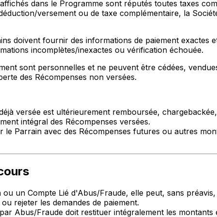
ichés dans le Programme sont réputés toutes taxes comprise
e/déduction/versement ou de taxe complémentaire, la Soci
ins doivent fournir des informations de paiement exactes et
mations incomplètes/inexactes ou vérification échouée.
ement sont personnelles et ne peuvent être cédées, vendues,
et perte des Récompenses non versées.
 déjà versée est ultérieurement remboursée, chargebackée, l
sement intégral des Récompenses versées.
 le Parrain avec des Récompenses futures ou autres montan
ecours
ou un Compte Lié d'Abus/Fraude, elle peut, sans préavis, su
ou rejeter les demandes de paiement.
 par Abus/Fraude doit restituer intégralement les montants 