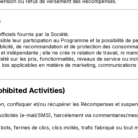
uspension ou refus de versement des Récompenses.
s
ficiels fournis par la Société.
isible leur participation au Programme et la possibilité de p
blicité, de recommandation et de protection des consomma
et indépendante ; elle ne crée ni relation de travail, ni mand
 sur les prix, fonctionnalités, niveaux de service ou incit
 lois applicables en matière de marketing, communications
ohibited Activities)
ation, confisquer et/ou récupérer les Récompenses et suspen
ollicités (e-mail/SMS), harcèlement via commentaires/mess
bots, fermes de clics, clics incités, trafic fabriqué ou tou