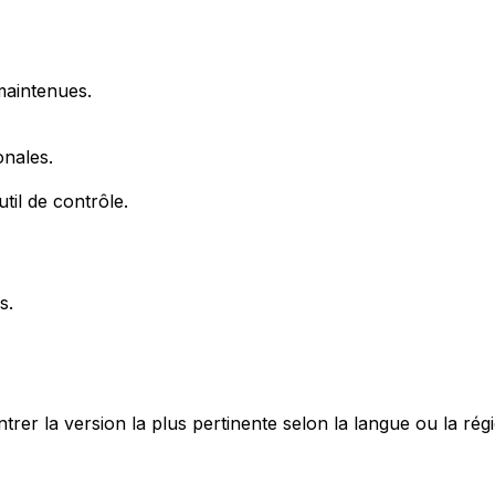
maintenues.
onales.
til de contrôle.
s.
r la version la plus pertinente selon la langue ou la région