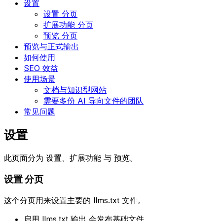
设置
设置 分页
扩展功能 分页
预览 分页
预览与正式输出
如何使用
SEO 效益
使用场景
文档与知识型网站
需要多份 AI 导向文件的团队
常见问题
设置
此页面分为
设置
、
扩展功能
与
预览
。
设置
分页
这个分页用来设置主要的
llms.txt
文件。
启用 llms.txt 输出
会发布基础文件。