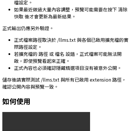
檔設定。
如果最近做過大量內容調整，預覽可能需要在按下
清除
快取
後才會更新為最新結果。
正式輸出仍應另外驗證。
正式檔案路徑取決於
/llms.txt
與各個已啟用擴充檔的實
際路徑設定。
若擴充檔的
路徑
或
檔名
設錯，正式檔案可能無法開
啟，即使預覽看起來正確。
正式內容也必須確認隱藏精選項目沒有被意外公開。
儲存後請實際測試
/llms.txt
與所有已啟用 extension 路徑，
確認公開內容與預覽一致。
如何使用