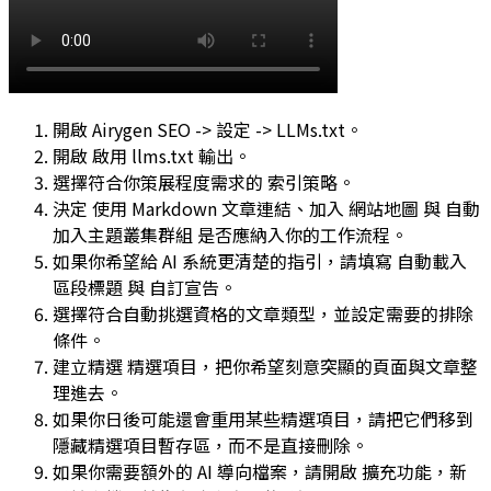
開啟
Airygen SEO -> 設定 -> LLMs.txt
。
開啟
啟用 llms.txt 輸出
。
選擇符合你策展程度需求的
索引策略
。
決定
使用 Markdown 文章連結
、
加入 網站地圖
與
自動
加入主題叢集群組
是否應納入你的工作流程。
如果你希望給 AI 系統更清楚的指引，請填寫
自動載入
區段標題
與
自訂宣告
。
選擇符合自動挑選資格的文章類型，並設定需要的排除
條件。
建立精選
精選項目
，把你希望刻意突顯的頁面與文章整
理進去。
如果你日後可能還會重用某些精選項目，請把它們移到
隱藏精選項目暫存區
，而不是直接刪除。
如果你需要額外的 AI 導向檔案，請開啟
擴充功能
，新