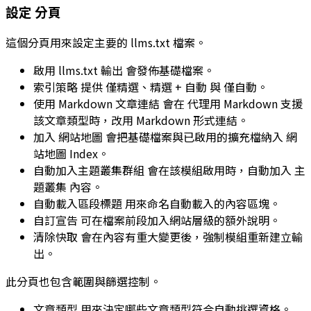
設定
分頁
這個分頁用來設定主要的
llms.txt
檔案。
啟用 llms.txt 輸出
會發佈基礎檔案。
索引策略
提供
僅精選
、
精選 + 自動
與
僅自動
。
使用 Markdown 文章連結
會在
代理用 Markdown
支援
該文章類型時，改用 Markdown 形式連結。
加入 網站地圖
會把基礎檔案與已啟用的擴充檔納入 網
站地圖 Index。
自動加入主題叢集群組
會在該模組啟用時，自動加入
主
題叢集
內容。
自動載入區段標題
用來命名自動載入的內容區塊。
自訂宣告
可在檔案前段加入網站層級的額外說明。
清除快取
會在內容有重大變更後，強制模組重新建立輸
出。
此分頁也包含範圍與篩選控制。
文章類型
用來決定哪些文章類型符合自動挑選資格。