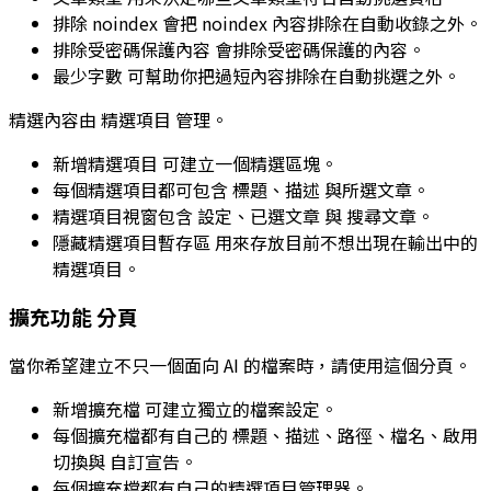
排除 noindex
會把 noindex 內容排除在自動收錄之外。
排除受密碼保護內容
會排除受密碼保護的內容。
最少字數
可幫助你把過短內容排除在自動挑選之外。
精選內容由
精選項目
管理。
新增精選項目
可建立一個精選區塊。
每個精選項目都可包含
標題
、
描述
與所選文章。
精選項目視窗包含
設定
、
已選文章
與
搜尋文章
。
隱藏精選項目暫存區
用來存放目前不想出現在輸出中的
精選項目。
擴充功能
分頁
當你希望建立不只一個面向 AI 的檔案時，請使用這個分頁。
新增擴充檔
可建立獨立的檔案設定。
每個擴充檔都有自己的
標題
、
描述
、
路徑
、
檔名
、啟用
切換與
自訂宣告
。
每個擴充檔都有自己的精選項目管理器。