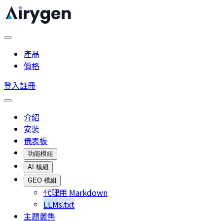
產品
價格
登入
註冊
介紹
安裝
儀表板
功能模組
AI 模組
GEO 模組
代理用 Markdown
LLMs.txt
主題叢集