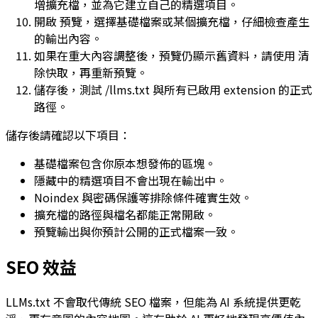
增擴充檔，並為它建立自己的精選項目。
開啟
預覽
，選擇基礎檔案或某個擴充檔，仔細檢查產生
的輸出內容。
如果在重大內容調整後，預覽仍顯示舊資料，請使用
清
除快取
，再重新預覽。
儲存後，測試
/llms.txt
與所有已啟用 extension 的正式
路徑。
儲存後請確認以下項目：
基礎檔案包含你原本想發佈的區塊。
隱藏中的精選項目不會出現在輸出中。
Noindex 與密碼保護等排除條件確實生效。
擴充檔的路徑與檔名都能正常開啟。
預覽輸出與你預計公開的正式檔案一致。
SEO 效益
LLMs.txt
不會取代傳統 SEO 檔案，但能為 AI 系統提供更乾