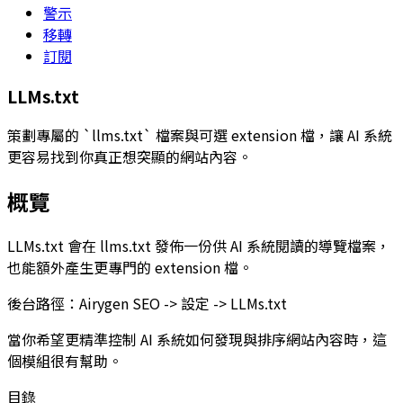
警示
移轉
訂閱
LLMs.txt
策劃專屬的 `llms.txt` 檔案與可選 extension 檔，讓 AI 系統
更容易找到你真正想突顯的網站內容。
概覽
LLMs.txt
會在
llms.txt
發佈一份供 AI 系統閱讀的導覽檔案，
也能額外產生更專門的 extension 檔。
後台路徑：
Airygen SEO -> 設定 -> LLMs.txt
當你希望更精準控制 AI 系統如何發現與排序網站內容時，這
個模組很有幫助。
目錄