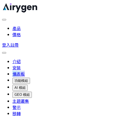
產品
價格
登入
註冊
介紹
安裝
儀表板
功能模組
AI 模組
GEO 模組
主題叢集
警示
移轉