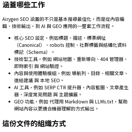
涵蓋哪些工作
Airygen SEO 涵蓋的不只是基本搜尋最佳化，而是從內容編
輯、技術輸出，到 AI 與 GEO 應用的一整套工作流程。
核心 SEO 設定，例如標題、描述、標準網址
（Canonical）、robots 控制、社群標籤與結構化資料
標記（Schema）。
技術型工具，例如
網站地圖
、
重新導向
、
404 管理器
、
即時索引
與
網站驗證
。
內容與使用體驗模組，例如
導航列
、
目錄
、
相關文章
、
連結建議
與
本地 SEO
。
AI 工具，例如
SERP CTR 提升器
、
內容藍圖
、
文章產生
器
、
深度常見問題
與
主題擴展
。
GEO 功能，例如
代理用 Markdown
與
LLMs.txt
，幫助
網站內容以更適合機器理解的方式輸出。
這份文件的組織方式