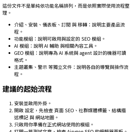
這份文件不是單純依功能名稱排列，而是依照實際使用流程整
理。
介紹
、
安裝
、
儀表板
、
訂閱
與
移轉
：說明主要產品流
程。
功能模組
：說明可啟用與設定的 SEO 模組。
AI 模組
：說明
AI 輔助
與相關內容工具。
GEO 模組
：說明專為 AI 系統與 agent 設計的機器可讀
格式。
主題叢集
、
警示
等獨立文件：說明各自的導覽與操作流
程。
建議的起始流程
安裝並啟用外掛。
開啟
設定
，先檢查
頁面 SEO
、
社群媒體標籤
、
結構描
述標記
與
網站地圖
。
只啟用你準備在正式網站使用的模組。
打開一篇測試文章，檢查 Airygen SEO 的編輯器面板。