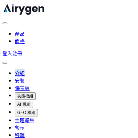
產品
價格
登入
註冊
介紹
安裝
儀表板
功能模組
AI 模組
GEO 模組
主題叢集
警示
移轉