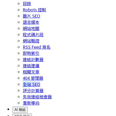
目錄
Robots 控制
圖片 SEO
語言版本
網站地圖
程式碼片段
網站驗證
RSS Feed 簽名
即時索引
連結計數器
連結建議
相關文章
404 管理器
全站 SEO
評分計算器
失效連結檢查器
重新導向
AI 模組