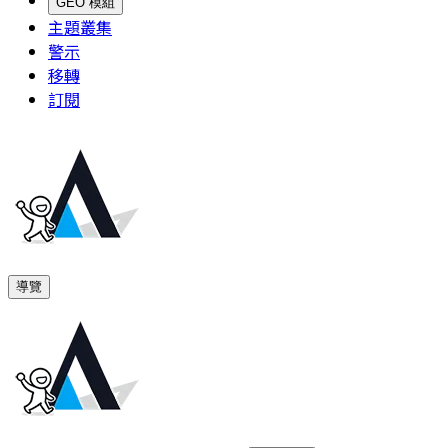
GEO 模組
主題叢集
警示
移轉
訂閱
導覽