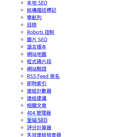
本地 SEO
結構描述標記
導航列
目錄
Robots 控制
圖片 SEO
語言版本
網站地圖
程式碼片段
網站驗證
RSS Feed 簽名
即時索引
連結計數器
連結建議
相關文章
404 管理器
全站 SEO
評分計算器
失效連結檢查器