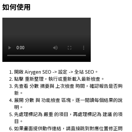
如何使用
開啟
Airygen SEO -> 設定 -> 全站 SEO
。
點擊
重新整理
，執行或重新載入最新檢查。
先查看
分數
摘要與
上次檢查
時間，確認報告是否夠
新。
展開
分數
與
功能檢查
區塊，逐一閱讀每個結果的說
明。
先處理標記為
嚴重
的項目，再處理標記為
建議
的項
目。
如果畫面提供動作連結，請直接跳到對應位置修正問