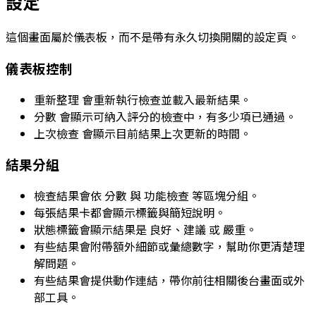
設定
這個畫面屬於儀表板，而不是帶有永久切換開關的設定頁。
儀表板控制
重新整理
會重新執行檢查並載入最新結果。
分數
會顯示可納入評分的檢查中，有多少項已通過。
上次檢查
會顯示目前結果上次更新的時間。
結果分組
檢查結果會依
分數
與
功能檢查
等區塊分組。
每張結果卡都會顯示標籤與簡短說明。
狀態標籤會顯示結果是
良好
、
建議
或
嚴重
。
有些結果會附帶額外細節或彙總數字，幫助你更清楚理
解問題。
有些結果會提供動作連結，帶你前往相關後台畫面或外
部工具。