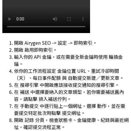
開啟
Airygen SEO -> 設定 -> 即時索引
。
開啟
啟用即時索引
。
輸入你的
API 金鑰
，或在需要全新金鑰時使用
輪換金
鑰
。
依你的工作流程設定
金鑰位置 URL
、
重試冷卻時間
（天）
、
每日事件配額
與
自動提交新建／更新文章
。
在
搜尋引擎
中開啟應該接收提交通知的搜尋引擎。
在
補送
中選擇要納入的文章類型，若你需要補送舊內
容，請點擊
排入補送佇列
。
在
手動提交
中逐行貼上一個網址，選擇
動作
，並在需
要提交特定批次時點擊
提交網址
。
開啟
記錄
分頁，檢查狀態卡、金鑰健康、紀錄與最近網
址，確認提交流程正常。