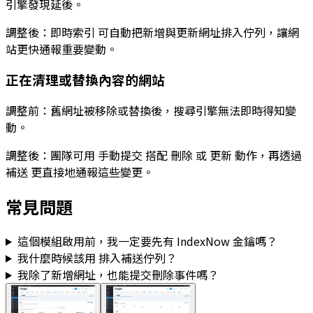
引擎發現延後。
調整後：
即時索引
可自動把新增與更新網址排入佇列，讓網
站更快通報重要變動。
正在清理或替換內容的網站
調整前：舊網址被移除或替換後，搜尋引擎無法即時得知變
動。
調整後：團隊可用
手動提交
搭配
刪除
或
更新
動作，再透過
補送
更直接地通報這些變更。
常見問題
這個模組啟用前，我一定要先有 IndexNow 金鑰嗎？
我什麼時候該用
排入補送佇列
？
我除了新增網址，也能提交刪除事件嗎？