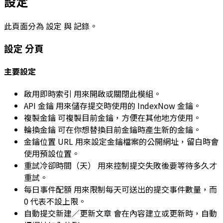
設定
此頁面分為
設定
與
記錄
。
設定
分頁
主要設定
啟用即時索引
用來開啟或關閉此模組。
API 金鑰
用來儲存提交時使用的 IndexNow 金鑰。
複製金鑰
可複製目前金鑰，方便在其他地方使用。
輪換金鑰
可在你想替換目前金鑰時產生新的金鑰。
金鑰位置 URL
用來設定金鑰檔案的公開網址，留白時會
使用預設位置。
重試冷卻時間（天）
用來控制提交失敗後要等待多久才
重試。
每日事件配額
用來限制每天可送出的提交事件數量，而
0
代表不設上限。
自動提交新建／更新文章
會在內容建立或更新時，自動