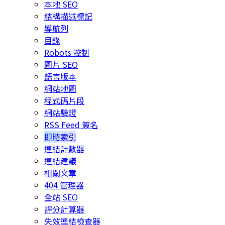
本地 SEO
結構描述標記
導航列
目錄
Robots 控制
圖片 SEO
語言版本
網站地圖
程式碼片段
網站驗證
RSS Feed 簽名
即時索引
連結計數器
連結建議
相關文章
404 管理器
全站 SEO
評分計算器
失效連結檢查器