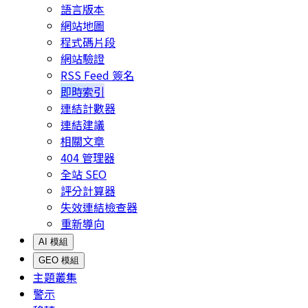
語言版本
網站地圖
程式碼片段
網站驗證
RSS Feed 簽名
即時索引
連結計數器
連結建議
相關文章
404 管理器
全站 SEO
評分計算器
失效連結檢查器
重新導向
AI 模組
GEO 模組
主題叢集
警示