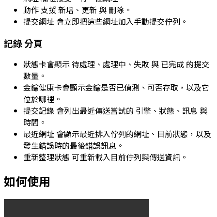
動作
支援
新增
、
更新
與
刪除
。
提交網址
會立即把這些網址加入手動提交佇列。
記錄
分頁
狀態卡會顯示
待處理
、
處理中
、
失敗
與
已完成
的提交
數量。
金鑰健康卡會顯示金鑰是否已偵測、可否存取，以及它
位於哪裡。
提交記錄
會列出最近傳送嘗試的
引擎
、
狀態
、
訊息
與
時間
。
最近網址
會顯示最近排入佇列的網址、目前狀態，以及
發生錯誤時的最後錯誤訊息。
重新整理狀態
可重新載入目前佇列與傳送資訊。
如何使用