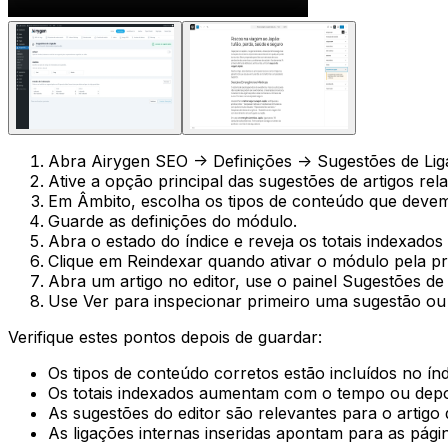
Abra
Airygen SEO -> Definições -> Sugestões de Li
Ative a opção principal das sugestões de artigos rel
Em
Âmbito
, escolha os tipos de conteúdo que devem
Guarde as definições do módulo.
Abra o estado do índice e reveja os totais indexado
Clique em
Reindexar
quando ativar o módulo pela pr
Abra um artigo no editor, use o painel
Sugestões de
Use
Ver
para inspecionar primeiro uma sugestão ou 
Verifique estes pontos depois de guardar:
Os tipos de conteúdo corretos estão incluídos no ín
Os totais indexados aumentam com o tempo ou depo
As sugestões do editor são relevantes para o artigo q
As ligações internas inseridas apontam para as pág