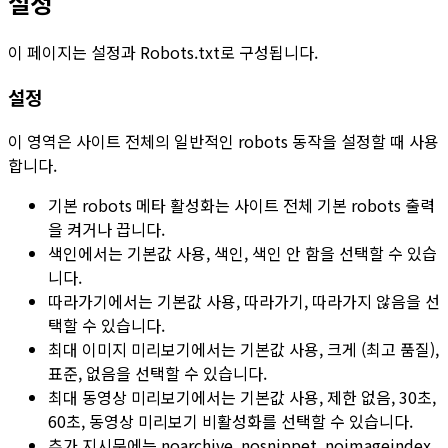
설정
이 페이지는
설정
과
Robots.txt
로 구성됩니다.
설정
이 영역은 사이트 전체의 일반적인 robots 동작을 설정할 때 사용
합니다.
기본 robots 메타 활성화
는 사이트 전체 기본 robots 출력
을 켜거나 끕니다.
색인
에서는
기본값 사용
,
색인
,
색인 안 함
을 선택할 수 있습
니다.
따라가기
에서는
기본값 사용
,
따라가기
,
따라가지 않음
을 선
택할 수 있습니다.
최대 이미지 미리보기
에서는
기본값 사용
,
크게 (최고 품질)
,
표준
,
없음
을 선택할 수 있습니다.
최대 동영상 미리보기
에서는
기본값 사용
,
제한 없음
,
30초
,
60초
,
동영상 미리보기 비활성화
를 선택할 수 있습니다.
추가 지시문
에는
noarchive
,
nosnippet
,
noimageindex
,