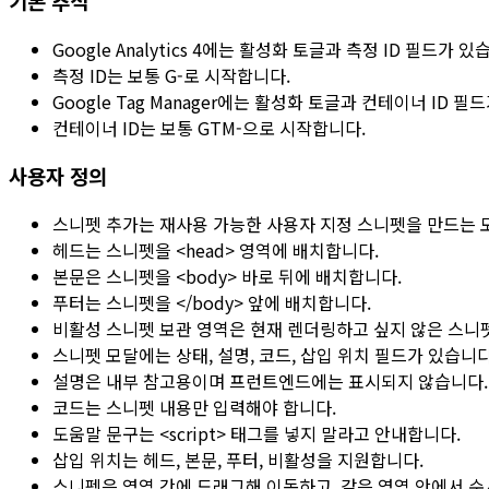
기본 추적
Google Analytics 4
에는 활성화 토글과
측정 ID
필드가 있습
측정 ID
는 보통
G-
로 시작합니다.
Google Tag Manager
에는 활성화 토글과
컨테이너 ID
필드
컨테이너 ID
는 보통
GTM-
으로 시작합니다.
사용자 정의
스니펫 추가
는 재사용 가능한 사용자 지정 스니펫을 만드는 
헤드
는 스니펫을
<head>
영역에 배치합니다.
본문
은 스니펫을
<body>
바로 뒤에 배치합니다.
푸터
는 스니펫을
</body>
앞에 배치합니다.
비활성 스니펫 보관 영역
은 현재 렌더링하고 싶지 않은 스니
스니펫 모달에는
상태
,
설명
,
코드
,
삽입 위치
필드가 있습니다
설명
은 내부 참고용이며 프런트엔드에는 표시되지 않습니다.
코드
는 스니펫 내용만 입력해야 합니다.
도움말 문구는
<script>
태그를 넣지 말라고 안내합니다.
삽입 위치
는
헤드
,
본문
,
푸터
,
비활성
을 지원합니다.
스니펫은 영역 간에 드래그해 이동하고, 같은 영역 안에서 순