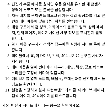
편집기 수준 배치를 원하면 수동 출력을 유지한 채 콘텐츠
영역에
숏코드
또는
블록
을 삽입합니다.
자동 배치를 원하면
브레드크럼 자동 삽입 활성화
를 켜고 콘
텐츠 레이아웃에 맞는
삽입 위치
를 선택합니다.
계층 구조
에서 홈 링크, 아카이브의 블로그 링크, 상위 페이
지, 현재 페이지, 페이지네이션 세부 정보를 표시할지 결정
합니다.
읽기 쉬운
구분자
와 선택적
접두어
를 설정해 사이트 톤에 맞
춥니다.
레이블
에서 홈, 아카이브, 검색,
404
보기용 문구를 사용자
지정합니다.
레이아웃
을 열어 컨테이너 테두리, 패딩, 색상, 경로 텍스트
스타일을 조정해 테마와 맞춥니다.
미리보기
를 열어
노트북
,
태블릿
,
휴대전화
를 전환하며 샘플
경로를 확인합니다.
설정을 저장하고 실제 프런트엔드에서 글, 아카이브 페이지,
검색 페이지,
404
페이지를 테스트합니다.
저장 후 실제 사이트에서 다음 항목을 확인하세요.