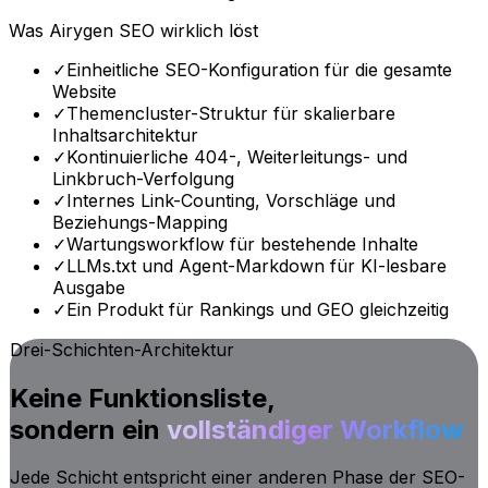
Was Airygen SEO wirklich löst
✓
Einheitliche SEO-Konfiguration für die gesamte
Website
✓
Themencluster-Struktur für skalierbare
Inhaltsarchitektur
✓
Kontinuierliche 404-, Weiterleitungs- und
Linkbruch-Verfolgung
✓
Internes Link-Counting, Vorschläge und
Beziehungs-Mapping
✓
Wartungsworkflow für bestehende Inhalte
✓
LLMs.txt und Agent-Markdown für KI-lesbare
Ausgabe
✓
Ein Produkt für Rankings und GEO gleichzeitig
Drei-Schichten-Architektur
Keine Funktionsliste,
sondern ein
vollständiger Workflow
Jede Schicht entspricht einer anderen Phase der SEO-