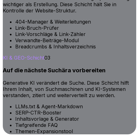
wichtiger als Erstellung. Diese Schicht hält Sie in
Kontrolle der Website-Struktur.
404-Manager & Weiterleitungen
Link-Bruch-Prüfer
Link-Vorschläge & Link-Zähler
Verwandte-Beiträge-Modul
Breadcrumbs & Inhaltsverzeichnis
KI & GEO-Schicht
03
Auf die nächste Suchära vorbereiten
Generative KI verändert die Suche. Diese Schicht hilft
Ihrem Inhalt, von Suchmaschinen und KI-Systemen
verstanden, zitiert und weiterverteilt zu werden.
LLMs.txt & Agent-Markdown
SERP-CTR-Booster
Inhaltsvorlage & Generator
Tiefgreifende FAQ
Themen-Expansionstool