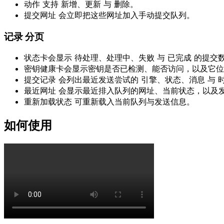
动作
支持
新增
、
更新
与
删除
。
提交网址
会立即把这些网址加入手动提交队列。
记录
分页
状态卡会显示
待处理
、
处理中
、
失败
与
已完成
的提交
密钥健康卡会显示密钥是否已检测、能否访问，以及它位
提交记录
会列出最近发送尝试的
引擎
、
状态
、
消息
与
最近网址
会显示最近排入队列的网址、当前状态，以及
重新加载状态
可重新载入当前队列与发送信息。
如何使用