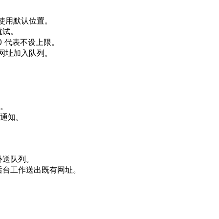
使用默认位置。
重试。
0
代表不设上限。
网址加入队列。
。
通知。
补送队列。
后台工作送出既有网址。