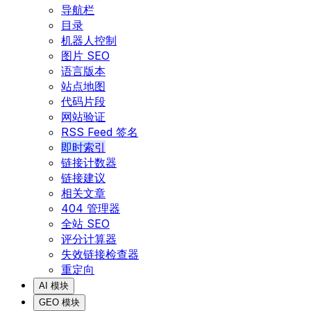
导航栏
目录
机器人控制
图片 SEO
语言版本
站点地图
代码片段
网站验证
RSS Feed 签名
即时索引
链接计数器
链接建议
相关文章
404 管理器
全站 SEO
评分计算器
失效链接检查器
重定向
AI 模块
GEO 模块