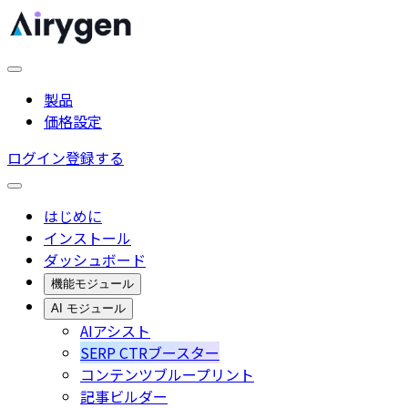
製品
価格設定
ログイン
登録する
はじめに
インストール
ダッシュボード
機能モジュール
AI モジュール
AIアシスト
SERP CTRブースター
コンテンツブループリント
記事ビルダー