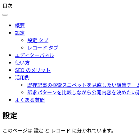
目次
概要
設定
設定 タブ
レコード タブ
エディターパネル
使い方
SEO のメリット
活用例
既存記事の検索スニペットを見直したい編集チー
訴求パターンを比較しながら公開内容を決めたい
よくある質問
設定
このページは
設定
と
レコード
に分かれています。