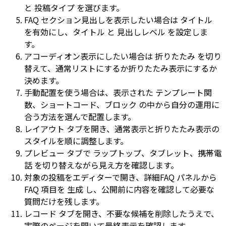
と
投稿タイプ
を選びます。
FAQ セクション見出しを表示したい場合は
タイトル
を有効にし、
タイトル
と
見出しレベル
を設定しま
す。
アコーディオン表示にしたい場合は
折りたたみ
を切り
替えて、通常リストにするか折りたたみ表示にするか
決めます。
手動配置を使う場合は、表示された
テンプレート関
数
、
ショートコード
、
ブロック
の中から自分の運用に
合う方法を選んで配置します。
レイアウト
タブを開き、通常表示と折りたたみ表示の
スタイルを順に調整します。
プレビュー
タブで
ラップトップ
、
タブレット
、
携帯電
話
を切り替えながら見え方を確認します。
対象の投稿をエディターで開き、
詳細FAQ
パネルから
FAQ 項目を
生成
し、公開前に内容を確認して必要な
質問だけを残します。
レコード
タブを開き、不要な候補を削除したうえで、
実際のページを開いて最終表示を確認します。