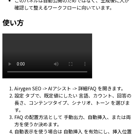
このパネルは自動公開のためではなく、生成後に人が
確認して整えるワークフローに向いています。
使い方
Airygen SEO -> AIアシスト -> 詳細FAQ
を開きます。
設定
タブで、既定値にしたい
言語
、
カウント
、
回答の
長さ
、
コンテンツタイプ
、
シナリオ
、
トーン
を選びま
す。
FAQ の配置方法として
手動出力
、
自動挿入
、または両
方を使うか決めます。
自動表示を使う場合は
自動挿入
を有効にし、
挿入位置