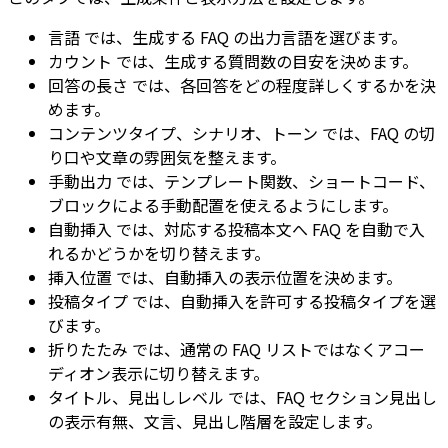
言語
では、生成する FAQ の出力言語を選びます。
カウント
では、生成する質問数の目安を決めます。
回答の長さ
では、各回答をどの程度詳しくするかを決
めます。
コンテンツタイプ
、
シナリオ
、
トーン
では、FAQ の切
り口や文章の雰囲気を整えます。
手動出力
では、テンプレート関数、ショートコード、
ブロックによる手動配置を使えるようにします。
自動挿入
では、対応する投稿本文へ FAQ を自動で入
れるかどうかを切り替えます。
挿入位置
では、自動挿入の表示位置を決めます。
投稿タイプ
では、自動挿入を許可する投稿タイプを選
びます。
折りたたみ
では、通常の FAQ リストではなくアコー
ディオン表示に切り替えます。
タイトル
、
見出しレベル
では、FAQ セクション見出し
の表示有無、文言、見出し階層を設定します。