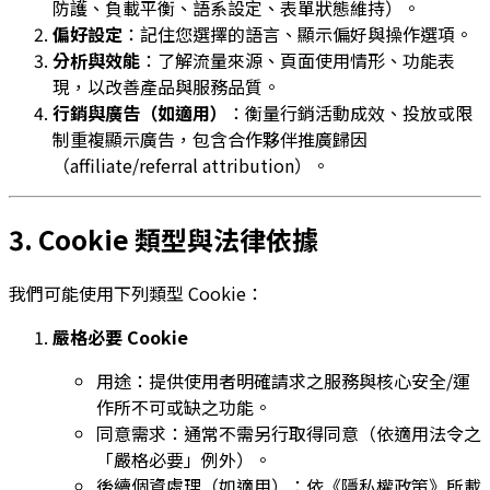
防護、負載平衡、語系設定、表單狀態維持）。
偏好設定
：記住您選擇的語言、顯示偏好與操作選項。
分析與效能
：了解流量來源、頁面使用情形、功能表
現，以改善產品與服務品質。
行銷與廣告（如適用）
：衡量行銷活動成效、投放或限
制重複顯示廣告，包含合作夥伴推廣歸因
（affiliate/referral attribution）。
3. Cookie 類型與法律依據
我們可能使用下列類型 Cookie：
嚴格必要 Cookie
用途：提供使用者明確請求之服務與核心安全/運
作所不可或缺之功能。
同意需求：通常不需另行取得同意（依適用法令之
「嚴格必要」例外）。
後續個資處理（如適用）：依《隱私權政策》所載