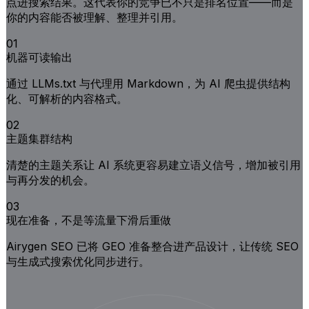
点进搜索结果。这代表你的竞争已不只是排名位置——而是
你的内容能否被理解、整理并引用。
01
机器可读输出
通过 LLMs.txt 与代理用 Markdown，为 AI 爬虫提供结构
化、可解析的内容格式。
02
主题集群结构
清楚的主题关系让 AI 系统更容易建立语义信号，增加被引用
与再分发的机会。
03
现在准备，不是等流量下滑后重做
Airygen SEO 已将 GEO 准备整合进产品设计，让传统 SEO
与生成式搜索优化同步进行。