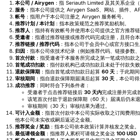
本公司 / Airygen
：指 Seriauth Limited 及其关系
服务
：指本公司提供之 Airygen SaaS、网站、插件
帐号
：指用户于本公司注册之 Airygen 服务帐号。
推荐计划 / 本计划
：指本政策规范之推荐奖励机制。
推荐人
：指持有有效帐号并使用本公司提供之官方推荐链
受邀者
：指通过推荐链接或推荐代码完成注册，且符合本
推荐链接 / 推荐代码
：指本公司于会员中心或官方接口生
归因
：指本公司依技术纪录（例如推荐代码、链接参数、C
首次付款
：指受邀者于本服务所完成之第一笔成功扣款之
首笔成功扣款
：指付款机构已成功扣款且未处于付款失败
退款保障期
：指自首笔成功扣款日起算
60 天
；于此期间
审核期间
：指自退款保障期届满后起算
30 天
，本公司得
成功推荐
：同时符合下列条件者：
受邀者于点击推荐链接后
30 天内
完成注册并完成
该笔首次付款于退款保障期（60 天）届满后仍未退
审核期间（30 天）审核结果为通过。
可计入金额
：指首次付款中本公司实际收取之订阅费用扣除
他本公司未实收或嗣后返还之金额。
推荐奖金 / 奖励
：指本公司依本政策计算并核发之奖金。
最低请领金额
：指推荐人累积可请领之奖金达
100 USD