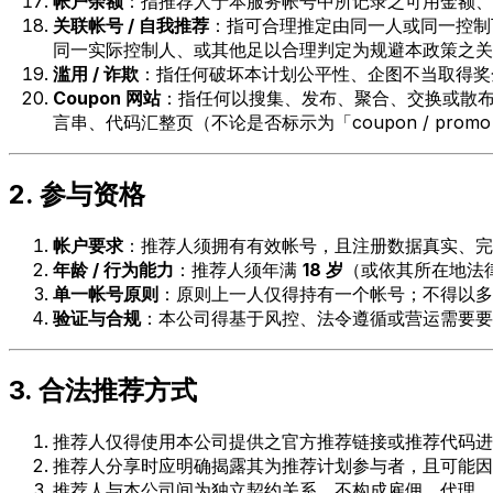
帐户余额
：指推荐人于本服务帐号中所记录之可用金额、
关联帐号 / 自我推荐
：指可合理推定由同一人或同一控制下
同一实际控制人、或其他足以合理判定为规避本政策之关
滥用 / 诈欺
：指任何破坏本计划公平性、企图不当取得奖
Coupon 网站
：指任何以搜集、发布、聚合、交换或散布
言串、代码汇整页（不论是否标示为「coupon / promo / dea
2. 参与资格
帐户要求
：推荐人须拥有有效帐号，且注册数据真实、完
年龄 / 行为能力
：推荐人须年满
18 岁
（或依其所在地法
单一帐号原则
：原则上一人仅得持有一个帐号；不得以多
验证与合规
：本公司得基于风控、法令遵循或营运需要要
3. 合法推荐方式
推荐人仅得使用本公司提供之官方推荐链接或推荐代码进
推荐人分享时应明确揭露其为推荐计划参与者，且可能因
推荐人与本公司间为独立契约关系，不构成雇佣、代理、