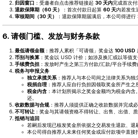
归因窗口
：受邀者自点击推荐链接起
30 天内
完成首次付
退款保障期（60 天）
：首次付款日起算
60 天
内若发生
审核期间（30 天）
：退款保障期届满后，本公司得进行
6. 请领门槛、发放与财务条款
最低请领金额
：推荐人累积「可请领」奖金达
100 USD
币别与换算
：奖金以 USD 计价；如涉及换汇或以等
手续费负担
：发放时产生之第三方付款/汇款/平台手续
税务与申报义务
独立承揽关系
：推荐人与本公司间之法律关系为独
税捐自理
：推荐人应自行负担因领取奖金所产生之
税金内含
：本计划所揭示之奖金金额均为税金内含
还。
收款数据与合规
：推荐人须提供正确之收款数据并完成必
不可转让
：奖金与其请领资格不得转让、出售、出借、质
抵销与追回
若嗣后发现已核发奖金所依据之交易发生退款、退
本公司得自推荐人未来任何奖金或应付款项中直接