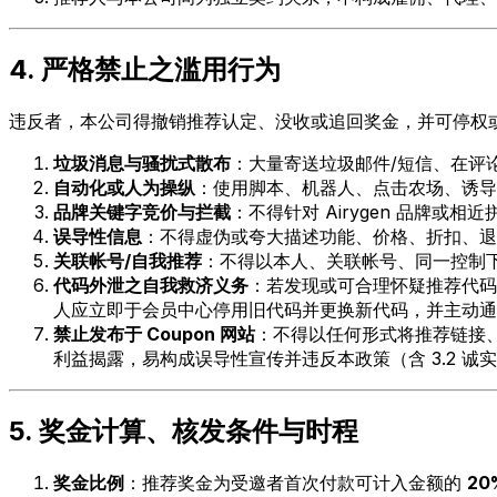
4. 严格禁止之滥用行为
违反者，本公司得撤销推荐认定、没收或追回奖金，并可停权
垃圾消息与骚扰式散布
：大量寄送垃圾邮件/短信、在评
自动化或人为操纵
：使用脚本、机器人、点击农场、诱导
品牌关键字竞价与拦截
：不得针对 Airygen 品牌
误导性信息
：不得虚伪或夸大描述功能、价格、折扣、退
关联帐号/自我推荐
：不得以本人、关联帐号、同一控制
代码外泄之自我救济义务
：若发现或可合理怀疑推荐代码已
人应立即于会员中心停用旧代码并更换新代码，并主动通
禁止发布于 Coupon 网站
：不得以任何形式将推荐链接、
利益揭露，易构成误导性宣传并违反本政策（含 3.2 
5. 奖金计算、核发条件与时程
奖金比例
：推荐奖金为受邀者首次付款可计入金额的
20