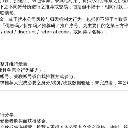
点数、折抵金、钱包余额、或其他可用于折抵/支付/领取之价
之不同帐号所进行之推荐或交易，包括但不限于：相同付款工具/
联情形。
金、或干扰本公司风控与归因机制之行为，包括但不限于本政策
「优惠码／折扣码／推荐码／推广序号」为主要目的之第三方平
l / discount / referral code」或同类型名称）。
整并维持最新。
律具备完全行为能力）。
帐号、关联帐号或自我推荐方式参与。
求推荐人完成必要之身分/税务/收款数据验证；未完成者，本公
行分享。
受邀者购买而获得奖金。
合伙或特许经营。推荐人不得以本公司名义承诺价格、功能、服