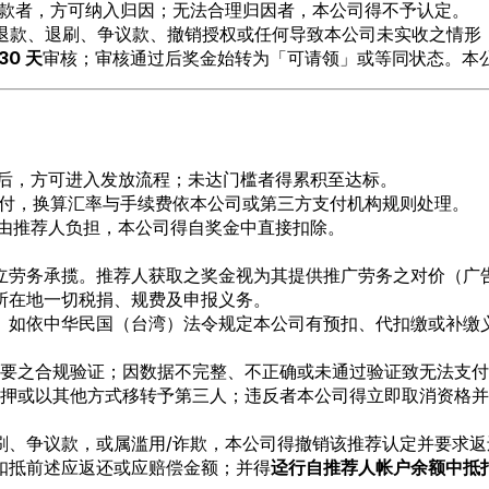
款者，方可纳入归因；无法合理归因者，本公司得不予认定。
退款、退刷、争议款、撤销授权或任何导致本公司未实收之情形
30 天
审核；审核通过后奖金始转为「可请领」或等同状态。本
后，方可进入发放流程；未达门槛者得累积至达标。
值支付，换算汇率与手续费依本公司或第三方支付机构规则处理。
费由推荐人负担，本公司得自奖金中直接扣除。
立劳务承揽。推荐人获取之奖金视为其提供推广劳务之对价（广告
所在地一切税捐、规费及申报义务。
。如依中华民国（台湾）法令规定本公司有预扣、代扣缴或补缴
要之合规验证；因数据不完整、不正确或未通过验证致无法支付
押或以其他方式移转予第三人；违反者本公司得立即取消资格并
刷、争议款，或属滥用/诈欺，本公司得撤销该推荐认定并要求返
扣抵前述应返还或应赔偿金额；并得
迳行自推荐人帐户余额中抵