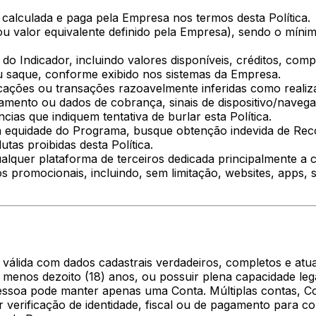
 calculada e paga pela Empresa nos termos desta Política.
ou valor equivalente definido pela Empresa), sendo o mín
a do Indicador, incluindo valores disponíveis, créditos, co
u saque, conforme exibido nos sistemas da Empresa.
dicações ou transações razoavelmente inferidas como rea
amento ou dados de cobrança, sinais de dispositivo/naveg
ias que indiquem tentativa de burlar esta Política.
a equidade do Programa, busque obtenção indevida de Rec
tas proibidas desta Política.
ualquer plataforma de terceiros dedicada principalmente a c
s promocionais, incluindo, sem limitação, websites, apps, 
válida com dados cadastrais verdadeiros, completos e atua
menos dezoito (18) anos, ou possuir plena capacidade legal
soa pode manter apenas uma Conta. Múltiplas contas, Con
 verificação de identidade, fiscal ou de pagamento para c