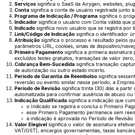
Serviços
significa o SaaS da Airygen, websites, plu
Conta
significa a conta de usuário registrada junto
Programa de Indicação / Programa
significa o prog
Indicador
significa o usuário com Conta válida que 
Indicado
significa novo usuário que se registra por l
Link/Código de Indicação
significa o identificador 
Atribuição
significa o processo e resultado pelos qu
parâmetros URL, cookies, sinais de dispositivo/nav
Primeiro Pagamento
significa a primeira assinatu
excluídos testes gratuitos, transações de valor zer
Cobrança Bem-Sucedida
significa transação captu
de autorização ou outro estado incerto.
Período de Garantia de Reembolso
significa sesse
reversão ou evento similar nesse período, a Empre
Período de Revisão
significa trinta (30) dias a par
automatizada para confirmar ausência de abuso ou 
Indicação Qualificada
significa a indicação que cu
o Indicado se registra e conclui o Primeiro Paga
esse Primeiro Pagamento permanece sem reembo
a indicação é aprovada no Período de Revisão (
Valor Elegível
significa o valor de assinatura efet
VAT/GST), encargos governamentais, taxas bancárias