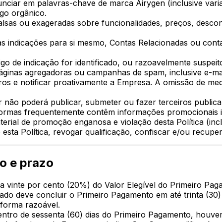
unciar em palavras-chave de marca Airygen (inclusive vari
ego orgânico.
alsas ou exageradas sobre funcionalidades, preços, desco
as indicações para si mesmo, Contas Relacionadas ou con
o de indicação for identificado, ou razoavelmente suspeit
áginas agregadoras ou campanhas de spam, inclusive e-mai
os e notificar proativamente a Empresa. A omissão de med
 não poderá publicar, submeter ou fazer terceiros public
formas frequentemente contêm informações promocionais 
rial de promoção enganosa e violação desta Política (incl
esta Política, revogar qualificação, confiscar e/ou recu
ão e prazo
vinte por cento (20%) do Valor Elegível do Primeiro Pag
cado deve concluir o Primeiro Pagamento em até trinta (30)
 forma razoável.
entro de sessenta (60) dias do Primeiro Pagamento, houve