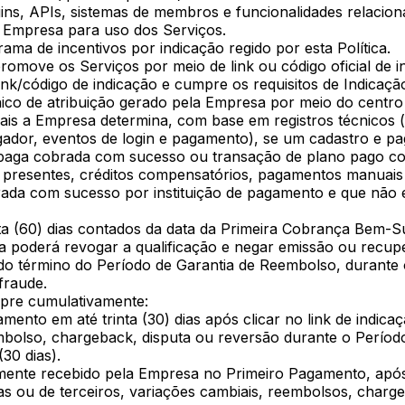
gins, APIs, sistemas de membros e funcionalidades relacio
 à Empresa para uso dos Serviços.
rama de incentivos por indicação regido por esta Política.
promove os Serviços por meio de link ou código oficial de 
ink/código de indicação e cumpre os requisitos de Indicação 
único de atribuição gerado pela Empresa por meio do centro
ais a Empresa determina, com base em registros técnicos (i
egador, eventos de login e pagamento), se um cadastro e p
ra paga cobrada com sucesso ou transação de plano pago 
o, presentes, créditos compensatórios, pagamentos manuais 
rada com sucesso por instituição de pagamento e que não e
nta (60) dias contados da data da Primeira Cobrança Bem-S
sa poderá revogar a qualificação e negar emissão ou recu
tir do término do Período de Garantia de Reembolso, durant
fraude.
mpre cumulativamente:
mento em até trinta (30) dias após clicar no link de indicaç
lso, chargeback, disputa ou reversão durante o Período 
30 dias).
ivamente recebido pela Empresa no Primeiro Pagamento, apó
 ou de terceiros, variações cambiais, reembolsos, charge