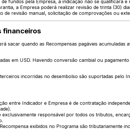
 de fundos pela Empresa, a indicação não se qualificará 
antia, a Empresa poderá realizar revisão de trinta (30) 
to de revisão manual, solicitação de comprovações ou ext
 financeiros
erá sacar quando as Recompensas pagáveis acumuladas ati
as em USD. Havendo conversão cambial ou pagamento equ
erceiros incorridas no desembolso são suportadas pelo In
ção entre Indicador e Empresa é de contratação indepen
ade).
é exclusivamente responsável por todos os tributos, encar
o.
Recompensa exibidos no Programa são tributariamente inclus