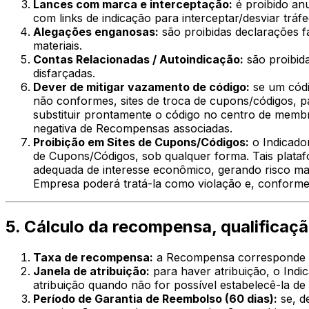
Lances com marca e interceptação:
é proibido an
com links de indicação para interceptar/desviar tráf
Alegações enganosas:
são proibidas declarações f
materiais.
Contas Relacionadas / Autoindicação:
são proibid
disfarçadas.
Dever de mitigar vazamento de código:
se um códig
não conformes, sites de troca de cupons/códigos, p
substituir prontamente o código no centro de membr
negativa de Recompensas associadas.
Proibição em Sites de Cupons/Códigos:
o Indicador
de Cupons/Códigos, sob qualquer forma. Tais plata
adequada de interesse econômico, gerando risco mate
Empresa poderá tratá-la como violação e, conforme 
5. Cálculo da recompensa, qualificaç
Taxa de recompensa:
a Recompensa corresponde a 
Janela de atribuição:
para haver atribuição, o Indi
atribuição quando não for possível estabelecê-la de
Período de Garantia de Reembolso (60 dias):
se, d