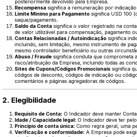
posteriormente devolvido pela Empresa.
Recompensa
significa a remuneração por indicação
Limite Mínimo para Pagamento
significa USD 100 (
saque/pagamento.
Saldo da Conta
significa o valor registrado na cont
de valor utilizável para compensação, pagamento o
Contas Relacionadas / Autoindicação
significa in
incluindo, sem limitação, mesmo instrumento de pag
mesmo controlador beneficiário ou outras circunstânc
Abuso / Fraude
significa conduta que comprometa 
risco/atribuição da Empresa, incluindo todas as condu
Sites de Cupons/Códigos Promocionais
significa q
códigos de desconto, códigos de indicação ou código
comentários e páginas agregadoras de códigos.
2. Elegibilidade
Requisito de Conta:
O Indicador deve manter Conta 
Idade / Capacidade legal:
O Indicador deve ter pelo 
Princípio de conta única:
Como regra geral, uma pes
Verificação e conformidade:
A Empresa pode exigir